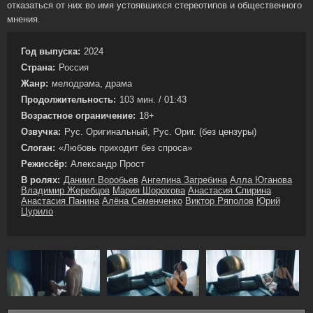
отказаться от них во имя устоявшихся стереотипов и общественного
мнения.
Год выпуска:
2024
Страна:
Россия
Жанр:
мелодрама, драма
Продолжительность:
103 мин. / 01:43
Возрастное ограничение:
18+
Озвучка:
Рус. Оригинальный, Рус. Ориг. (без цензуры)
Слоган:
«Любовь приходит без спроса»
Режиссёр:
Александр Прост
В ролях:
Даниил Воробьев
Ангелина Загребина
Алла Юганова
Владимир Жеребцов
Мария Шорохова
Анастасия Спирина
Анастасия Панина
Алёна Семенченко
Виктор Ряполов
Юрий
Цурило