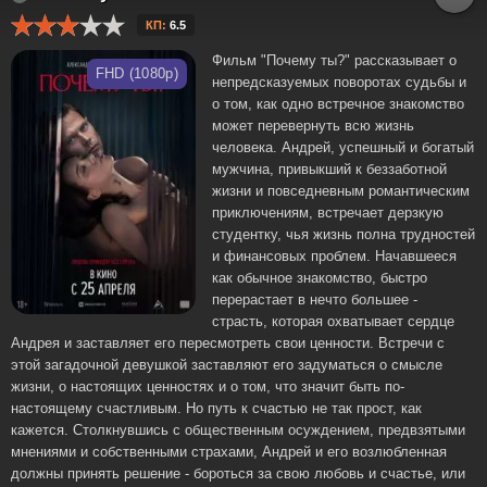
КП:
6.5
Фильм "Почему ты?" рассказывает о
FHD (1080p)
непредсказуемых поворотах судьбы и
о том, как одно встречное знакомство
может перевернуть всю жизнь
человека. Андрей, успешный и богатый
мужчина, привыкший к беззаботной
жизни и повседневным романтическим
приключениям, встречает дерзкую
студентку, чья жизнь полна трудностей
и финансовых проблем. Начавшееся
как обычное знакомство, быстро
перерастает в нечто большее -
страсть, которая охватывает сердце
Андрея и заставляет его пересмотреть свои ценности. Встречи с
этой загадочной девушкой заставляют его задуматься о смысле
жизни, о настоящих ценностях и о том, что значит быть по-
настоящему счастливым. Но путь к счастью не так прост, как
кажется. Столкнувшись с общественным осуждением, предвзятыми
мнениями и собственными страхами, Андрей и его возлюбленная
должны принять решение - бороться за свою любовь и счастье, или