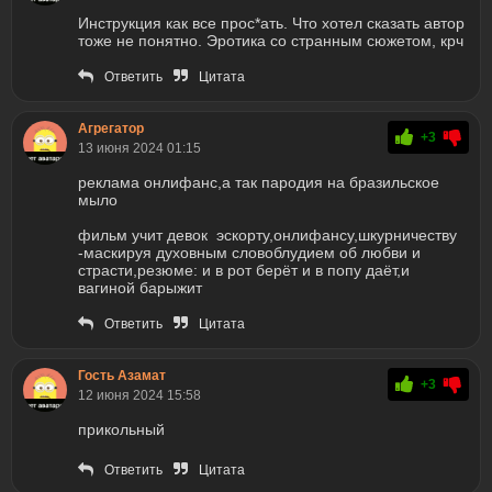
Инструкция как все прос*ать. Что хотел сказать автор
тоже не понятно. Эротика со странным сюжетом, крч
Ответить
Цитата
Агрегатор
+3
13 июня 2024 01:15
реклама онлифанс,а так пародия на бразильское
мыло
фильм учит девок эскорту,онлифансу,шкурничеству
-маскируя духовным словоблудием об любви и
страсти,резюме: и в рот берёт и в попу даёт,и
вагиной барыжит
Ответить
Цитата
Гость Азамат
+3
12 июня 2024 15:58
прикольный
Ответить
Цитата