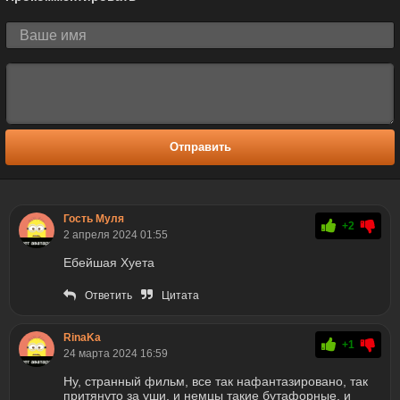
Отправить
Гость Муля
+2
2 апреля 2024 01:55
Ебейшая Хуета
Ответить
Цитата
RinaKa
+1
24 марта 2024 16:59
Ну, странный фильм, все так нафантазировано, так
притянуто за уши, и немцы такие бутафорные, и