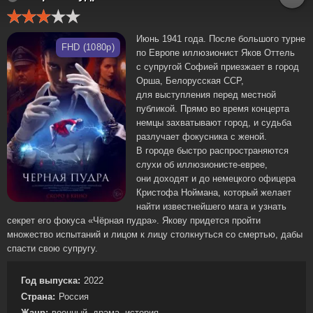
Июнь 1941 года. После большого турне
FHD (1080p)
по Европе иллюзионист Яков Оттель
с супругой Софией приезжает в город
Орша, Белорусская ССР,
для выступления перед местной
публикой. Прямо во время концерта
немцы захватывают город, и судьба
разлучает фокусника с женой.
В городе быстро распространяются
слухи об иллюзионисте-еврее,
они доходят и до немецкого офицера
Кристофа Ноймана, который желает
найти известнейшего мага и узнать
секрет его фокуса «Чёрная пудра». Якову придется пройти
множество испытаний и лицом к лицу столкнуться со смертью, дабы
спасти свою супругу.
Год выпуска:
2022
Страна:
Россия
Жанр:
военный, драма, история