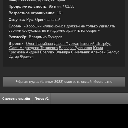
Продолжительность:
95 мин. / 01:35
Возрастное ограничение:
16+
Озвучка:
Рус. Оригинальный
Слоган:
«Хороший иллюзионист должен не только удивлять
своими фокусами, но и надежно хранить их секрет»
Режиссёр:
Владимир Бухаров
В ролях:
Олег Пармёнов
Дарья Фурман
Евгений Штырбул
Юлия Медведева-Титаренко
Варвара Гусинская
Юлия
Краснова
Андрей Брагуцэ
Эльвира Синельник
Алексей Белоус
Эдгар Фримен
Чёрная пудра (фильм 2022) смотреть онлайн бесплатно
Смотреть онлайн
Плеер #2