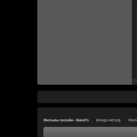
Фильмы онлайн - КиноГо
kinogo-net.org
Vkon