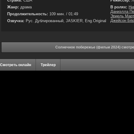
Страна:
США
Режиссёр:
Л
Жанр:
драма
В ролях:
Ни
Даниэлла Пе
Продолжительность:
109 мин. / 01:49
Эриель Мар
Джейсон Бёр
Озвучка:
Рус. Дублированный, JASKIER, Eng.Original
Солнечное побережье (фильм 2024) смотре
Смотреть онлайн
Трейлер