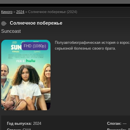
Киного
»
2024
» Солнечное побережье (2024)
Солнечное побережье
Suncoast
Полуавтобиографическая история о взрос
FHD (1080p)
серьезной болезнью своего брата.
Год выпуска:
2024
Слоган:
—