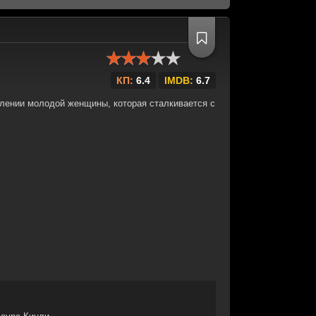
КП:
6.4
IMDB:
6.7
лении молодой женщины, которая сталкивается с