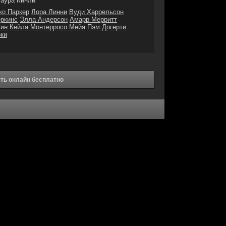
аура Кинли
ко Паркер
Лора Линни
Вуди Харрельсон
ркинс
Элла Андерсон
Амарр Мерритт
тин
Кейла Монтерросо Мейя
Пэм Догерти
ки
ть онлайн бесплатно