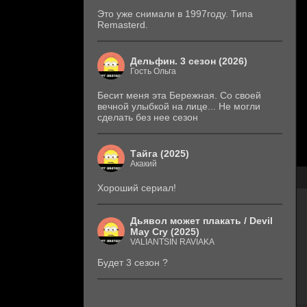
Это уже снимали в 1997году. Типа
Remasterd.
Дельфин. 3 сезон (2026)
Гость Ольга
Бесит меня эта Бережная. Со своей
вечной улыбкой на лице... Не могли
сделать без нее сезон
Тайга (2025)
Акакий
Хороший сериал!
Дьявол может плакать / Devil
May Cry (2025)
VALIANTSIN RAVIAKA
Будет 3 сезон ?