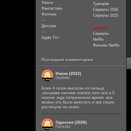
Ужасы
Турецкие
Фантастика
Сериалы 2026
Фэнтези
Сериалы 2025
—
Детские
Netflix
—
Сериалы
Apple TV+
Netflix
Фильмы Netflix
Последние комментарии
Извне (2022)
Dushnila
Блин 4 сезон высосан из пальца
,концовка ниочем совсем,типо все в 5
сезоне ,мда потраченное время ,все
можно это было вместить в три серии
растянули на сезон
Одиссея (2026)
Гость leo