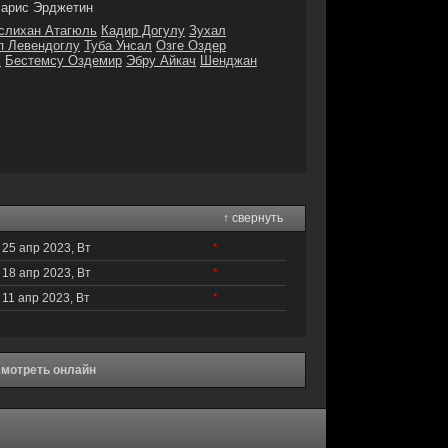
арис Эрджетин
слихан Атагюль
Кадир Догулу
Зухал
п Левендоглу
Туба Унсал
Озге Оздер
i
Бестемсу Оздемир
Эбру Айкач
Шенджан
↑ свернуть
25 апр 2023, Вт
*
18 апр 2023, Вт
*
11 апр 2023, Вт
*
 смотреть онлайн