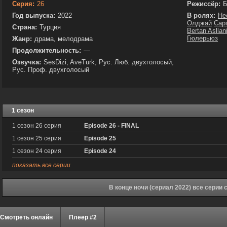
Серия:
26
Режиссёр:
Б
Год выпуска:
2022
В ролях:
Не
Олджай
Сар
Страна:
Турция
Bertan Asllan
Гюлерьюз
Жанр:
драма, мелодрама
Продолжительность:
—
Озвучка:
SesDizi, AveTurk, Рус. Люб. двухголосый,
Рус. Проф. двухголосый
1 сезон
1 сезон 26 серия
Episode 26 - FINAL
1 сезон 25 серия
Episode 25
1 сезон 24 серия
Episode 24
показать все серии
В конце ночи (сериал 2022) все серии
Смотреть онлайн
Плеер #2