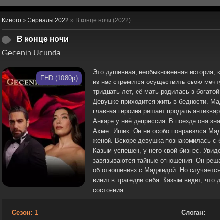
Киного
»
Сериалы 2022
» В конце ночи (2022)
В конце ночи
Gecenin Ucunda
Это душевная, необыкновенная история, 
FHD (1080p)
из нас стремится осуществить свою мечт
тридцать лет, её мать родилась в богатой
Девушке приходится жить в бедности. Ма
главная героиня решает продать антиквар
Анкаре у неё депрессия. В поезде она з
Ахмет Ишик. Он не особо понравился Мад
женой. Вскоре девушка познакомилась с 
Казым успешен, у него свой бизнес. Увид
завязываются тайные отношения. Он реша
об отношениях с Маджидой. Но случается
винит в трагедии себя. Казым видит, что 
состояния…
Сезон:
1
Слоган:
—