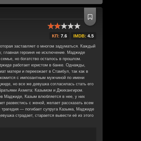
КП:
7.6
IMDB:
4.5
которая заставляет о многом задуматься. Каждый
у, главная героиня не исключение. Маджиде
 семье, но богатство осталось в прошлом.
джиде работает юристом в банке. Однажды,
иат матери и переезжает в Стамбул, так как в
накомится с импозантным мужчиной по имени
жиде, но все же девушка согласилась стать его
братьями Ахмета: Казымом и Джихангиром.
ев Маджиде, Казым влюбляется в нее, у них
ет развестись с женой, желает рассказать всем
 трагедия — погибает супруга Казыма, Маджиде
девушка страдает, старается вывести её из этого