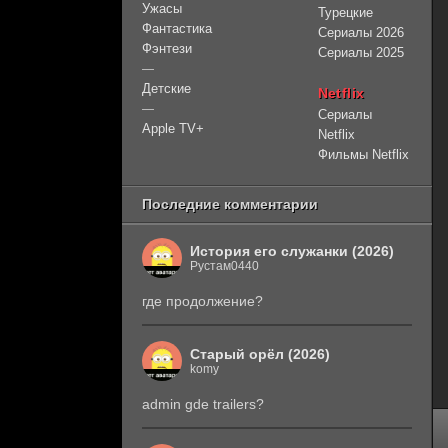
Ужасы
Турецкие
Фантастика
Сериалы 2026
Фэнтези
Сериалы 2025
—
Детские
Netflix
—
Сериалы
Apple TV+
Netflix
Фильмы Netflix
Последние комментарии
История его служанки (2026)
Рустам0440
где продолжение?
Старый орёл (2026)
komy
admin gde trailers?