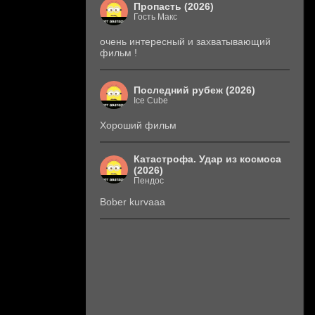
Пропасть (2026)
Гость Макс
очень интересный и захватывающий
фильм !
Последний рубеж (2026)
Ice Cube
Хороший фильм
Катастрофа. Удар из космоса
(2026)
Пендос
Bober kurvaaa