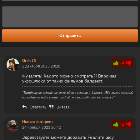
Отправить
Grille73
-4
2 декабря 2023 20:28
Фу млять! Как это можно смотреть?! Впрочем
укрошлюхи от таких фильмов балдеют.
"Придяще ко успеху, не стесняйся роскоши и даровъ. Ибо мужъ сильный
восседаетъ надъ всеми, слабый же шароёбится въ говнахъ".
Ответить
Цитата
Носинг интерест
-2
24 ноября 2023 20:42
Здравствуйте можете добавить Реалити шоу