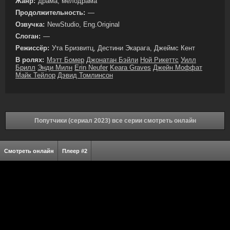
Жанр:
драма, мелодрама
Продолжительность:
—
Озвучка:
NewStudio, Eng.Original
Слоган:
—
Режиссёр:
Ута Бризвитц, Дестини Экарага, Джеймс Кент
В ролях:
Мэтт Бомер
Джонатан Бэйли
Ной Рикеттс
Уилл
Брилл
Энди Милн
Erin Neufer
Keara Graves
Джейн Моффат
Майк Тейлор
Дэвид Томлинсон
Попутчики (сериал 2023) все серии смотреть онлайн
Смотреть онлайн
Плеер #2