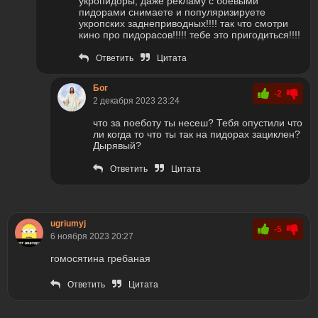
укропидоры, даже рекламу с боевыми
пидорами снимаете и популяризируете
укропских заднеприводных!!!! так что смотри
кино про пидорасов!!!!! тебе это пригодиться!!!!
Ответить
Цитата
Бог
-2
2 декабря 2023 23:24
что за поеботу ты несеш? Тебя опустили что
ли когда то что ты так на пидорах зациклен?
Дырявый?
Ответить
Цитата
ugriumyj
-5
6 ноября 2023 20:27
гомосятина гребаная
Ответить
Цитата