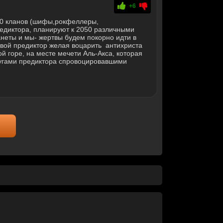
+6
00 кланов (шифы,рокфеллеры,
предиктора, планируют к 2050 различными
неты и мы- жертвы будем покорно идти в
ровой предиктор желая воцарить антихриста
й горе, на месте мечети Аль-Акса, которая
угами предиктора спровоцировавшими