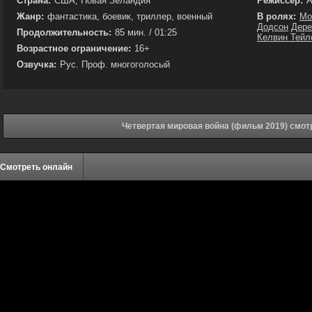
Страна:
США, Новая Зеландия
Режиссёр:
А
Жанр:
фантастика, боевик, триллер, военный
В ролях:
Мо
Додсон
Дере
Продолжительность:
85 мин. / 01:25
Келвин Тейл
Возрастное ограничение:
16+
Озвучка:
Рус. Проф. многоголосый
Четвертая мировая война (фильм 2019) смот
Смотреть онлайн