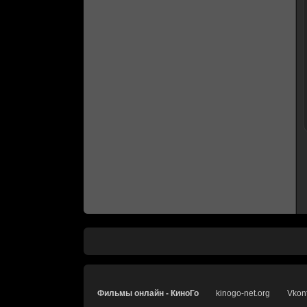
Фильмы онлайн - КиноГо
kinogo-net.org
Vkon