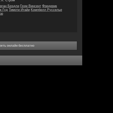
.К. Стром
рган Брэдли
Грэм Винсент
Фредерик
к Гуд
Тимоти Итайи
Кэмпбелл Русселье
ор
реть онлайн бесплатно