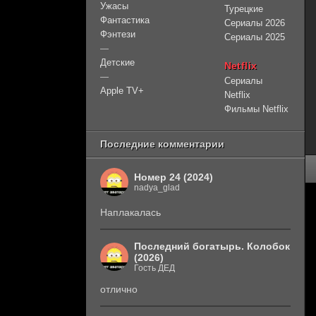
Ужасы
Турецкие
Фантастика
Сериалы 2026
Фэнтези
Сериалы 2025
—
Детские
Netflix
—
Сериалы
Apple TV+
Netflix
Фильмы Netflix
Последние комментарии
Номер 24 (2024)
nadya_glad
Наплакалась
Последний богатырь. Колобок
(2026)
Гость ДЕД
отлично