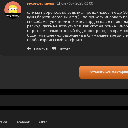
инсайдер киева
11 октября 2023 02:00
фильм пророческий, ведь клан ротшильдов и еще 3
куны,барухи,морганы и т.д.) , по приказу мирового 
способами ,уничтожить 7 миллиардов населения пла
расход, даже не возмутимся. как скот на бойне. ми
в третьем храме,который будет построен, на храмово
будет умышленно разрушена в ближайшее время,сл
арабо-израильский конфликт.
Ответить
Цитата
Оставить комментарий
takte
Facebook
Twitter