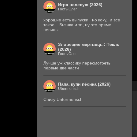
Игра вслепую (2026)
Гость Олег
хорошие есть выпуски, но коку, и все
такое... Бьянка и тп, ну это прямо
певицы
Зловещие мертвецы: Пекло
(2026)
Гость Олег
Лучше уж классику пересмотреть
первые две части
Папа, купи пёсика (2026)
Übermensch
Снизу Untermensch