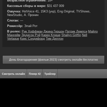
Возрастное ограничение:
18+
Кассовые сборы в мире:
$31 437 009
Озвучка:
HotVoice 41, 15K3 (укр), Eng.Original, TVShows,
NewStudio, А. Пронин
Слоган:
—
Режиссёр:
Элай Рот
В ролях:
Рик Хоффман
Джина Гершон
Патрик Демпси
Майло
Манхейм
Эддисон Рэй
Карен Клише
Shailyn Griffin
Nell
Verlaque
Крис Сэндифорд
Тим Диллон
День благодарения (фильм 2023) смотреть онлайн бесплатно
Смотреть онлайн
Плеер #2
Трейлер