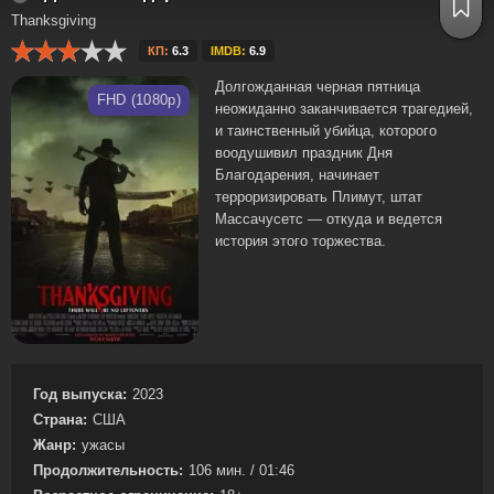
Thanksgiving
КП:
6.3
IMDB:
6.9
Долгожданная черная пятница
FHD (1080p)
неожиданно заканчивается трагедией,
и таинственный убийца, которого
воодушивил праздник Дня
Благодарения, начинает
терроризировать Плимут, штат
Массачусетс — откуда и ведется
история этого торжества.
Год выпуска:
2023
Страна:
США
Жанр:
ужасы
Продолжительность:
106 мин. / 01:46