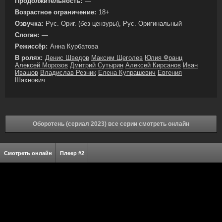
Продолжительность:
—
Возрастное ограничение:
18+
Озвучка:
Рус. Ориг. (без цензуры), Рус. Оригинальный
Слоган:
—
Режиссёр:
Анна Курбатова
В ролях:
Денис Шведов
Максим Щеголев
Юлия Франц
Алексей Морозов
Дмитрий Сутырин
Алексей Кирсанов
Иван
Ивашов
Владислав Резник
Елена Купрашевич
Евгения
Шахнович
Оборотень (сериал 2023) все серии смотреть онлайн
Смотреть онлайн
Плеер #2