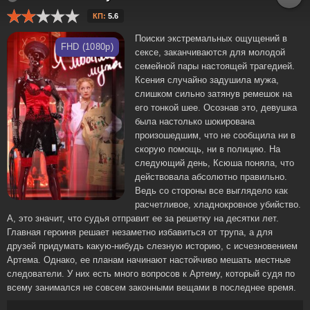
КП:
5.6
Поиски экстремальных ощущений в
FHD (1080p)
сексе, заканчиваются для молодой
семейной пары настоящей трагедией.
Ксения случайно задушила мужа,
слишком сильно затянув ремешок на
его тонкой шее. Осознав это, девушка
была настолько шокирована
произошедшим, что не сообщила ни в
скорую помощь, ни в полицию. На
следующий день, Ксюша поняла, что
действовала абсолютно правильно.
Ведь со стороны все выглядело как
расчетливое, хладнокровное убийство.
А, это значит, что судья отправит ее за решетку на десятки лет.
Главная героиня решает незаметно избавиться от трупа, а для
друзей придумать какую-нибудь слезную историю, с исчезновением
Артема. Однако, ее планам начинают настойчиво мешать местные
следователи. У них есть много вопросов к Артему, который судя по
всему занимался не совсем законными вещами в последнее время.