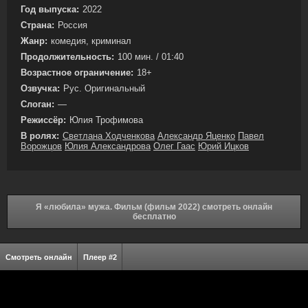
Год выпуска:
2022
Страна:
Россия
Жанр:
комедия, криминал
Продолжительность:
100 мин. / 01:40
Возрастное ограничение:
18+
Озвучка:
Рус. Оригинальный
Слоган:
—
Режиссёр:
Юлия Трофимова
В ролях:
Светлана Ходченкова
Александр Яценко
Павел
Ворожцов
Юлия Александрова
Олег Гаас
Юрий Ицков
Я «любила» мужа. Фильм (фильм 2022) смотреть онлайн
бесплатно
Смотреть онлайн
Плеер #2