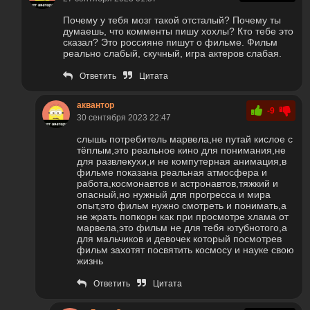
Почему у тебя мозг такой отсталый? Почему ты
думаешь, что комменты пишу хохлы? Кто тебе это
сказал? Это россияне пишут о фильме. Фильм
реально слабый, скучный, игра актеров слабая.
Ответить
Цитата
аквантор
-9
30 сентября 2023 22:47
слышь потребитель марвела,не путай кислое с
тёплым,это реальное кино для понимания,не
для развлекухи,и не компутерная анимация,в
фильме показана реальная атмосфера и
работа,космонавтов и астронавтов,тяжкий и
опасный,но нужный для прогресса и мира
опыт,это фильм нужно смотреть и понимать,а
не жрать попкорн как при просмотре хлама от
марвела,это фильм не для тебя ютубнотого,а
для мальчиков и девочек который посмотрев
фильм захотят посвятить космосу и науке свою
жизнь
Ответить
Цитата