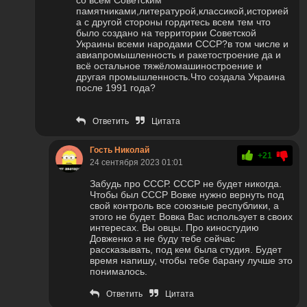
со всем Советским
памятниками,литературой,классикой,историей
а с другой стороны гордитесь всем тем что
было создано на территории Советской
Украины всеми народами СССР?в том числе и
авиапромышленность и ракетостроение да и
всё остальное тяжёломашиностроение и
другая промышленность.Что создала Украина
после 1991 года?
Ответить
Цитата
Гость Николай
+21
24 сентября 2023 01:01
Забудь про СССР. СССР не будет никогда.
Чтобы был СССР Вовке нужно вернуть под
свой контроль все союзные республики, а
этого не будет. Вовка Вас использует в своих
интересах. Вы овцы. Про киностудию
Довженко я не буду тебе сейчас
рассказывать, под кем была студия. Будет
время напишу, чтобы тебе барану лучше это
понималось.
Ответить
Цитата