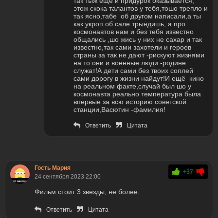
так тыж ещё и придурок оказывается,
этож скока талантов у тебя,тошо трепло и
так ясно,табе об другом написали,а ты
как укроп об сале трындишь, а про
космонавтов нам и без тебя известно
общались ,шо жись у них не сахар и так
известно,так сами захотели и героев
страны за так не дают -рискуют жизнями
на то они и военные люди -родине
служат!А дети сами без твоих соплей
сами дорогу в жизни найдут!И ещё кино
на реальном факте,случай был шо у
космонавта реально температура была
впервые за всю историю советской
станции,Васютин -фамилия!
Ответить
Цитата
Гость Мария
+37
24 сентября 2023 22:00
Фильм стоит 3 звезды, не более.
Ответить
Цитата