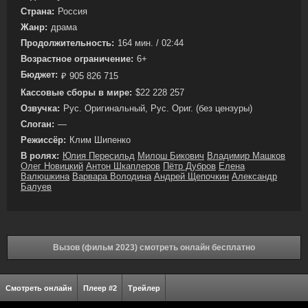
Страна:
Россия
Жанр:
драма
Продолжительность:
164 мин. / 02:44
Возрастное ограничение:
6+
Бюджет:
₽ 905 826 715
Кассовые сборы в мире:
$22 228 257
Озвучка:
Рус. Оригинальный, Рус. Ориг. (без цензуры)
Слоган:
—
Режиссёр:
Клим Шипенко
В ролях:
Юлия Пересильд
Милош Бикович
Владимир Машков
Олег Новицкий
Антон Шкаплеров
Пётр Дубров
Елена
Валюшкина
Варвара Володина
Андрей Щепочкин
Александр
Балуев
Вызов (фильм 2023) смотреть онлайн бесплатно
Смотреть онлайн
Плеер #2
Трейлер