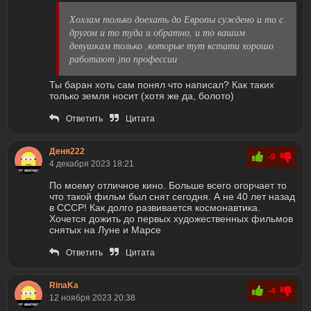
Хохлам только доехать до Европы суждено и то с
другом и то туда и обратно, и то вашим
девушкам только ,которые тут кстати хорошо
работают )по профессии
Ты баран хоть сам понял что написал? Как таких
только земля носит (хотя же да, болото)
Ответить
Цитата
Деня222
-9
4 декабря 2023 18:21
По моему отличное кино. Больше всего огорчает то
что такой фильм был снят сегодня. А не 40 лет назад
в СССР! Как долго развивается космонавтика.
Хочется дожить до первых художественных фильмов
снятых на Луне и Марсе
Ответить
Цитата
RinaKa
-4
12 ноября 2023 20:38