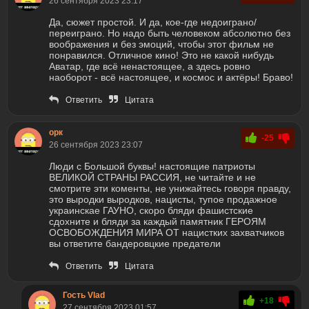
26 сентября 2023 23:17
Да, сюжет простой. И да, кое-где недоиграно/
переиграно. Но надо быть человеком абсолютно без
воображения и без эмоций, чтобы этот фильм не
понравился. Отличное кино! Это не какой нибудь
Аватар, где всё ненастоящее, а здесь ровно
наоборот - всё настоящее, и космос и актёры! Браво!
Ответить
Цитата
орк
-25
26 сентября 2023 23:07
Люди с Большой буквы! настоящие патриоты
ВЕЛИКОЙ СТРАНЫ РАССИЯ, не читайте и не
смотрите эти коменты, не унижайтесь говоря правду,
это выродки выродков, нацисты, тупое продажное
украинскае ГАУНО, скоро бляди фашистские
сдохните и бляди за каждый памятник ГЕРОЯМ
ОСВОБОЖДЕНИЯ МИРА ОТ нацистких захватчиков
вы ответите бандеровцкие предатели
Ответить
Цитата
Гость Vlad
+18
27 сентября 2023 01:57