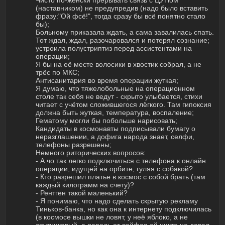
Чисто по-женски прерывать связь с ЦУПом
(наставником) не предупредив (надо было вставить
фразу:"Ой фсё!", тогда сразу бы всё понятно стало
бы);
Больному приказала ждать, а сама завалилась спать.
Тот ждал, ждал, разочаровался и потерял сознание;
устроила полустриптиз перед ассистентами на
операции;
Я бы на её месте волосики в хвостик собрал, а не
трёс по МКС;
Антисанитария во время операции жуткая;
Я думаю, что тяжелобольные на операционном
столе так себя не ведут - скрыто улыбается, стихи
читает с учётом сложившегося лёгкого. Там гипоксия
должна быть жуткая, температура, воспаление;
Гематому могли бы побольше нарисовать;
Кандидаты в космонавты подписывали бумагу о
неразглашении, а дофига народа знает, селфи,
телефоны разрешены;
Немного риторических вопросов:
- А чо так легко подключиться с телефона к онлайн
операции, идущей на орбите, гуляя с собакой?
- Кто разрешил платье в космос с собой брать (там
каждый килограмм на счету)?
- Рентген такой маленький?
- Я понимаю, что надо сделать скрытую рекламу
Тиньков-банка, но как она к интернету подключилась
(в космосе вышки не ловят, у неё яблоко, а не