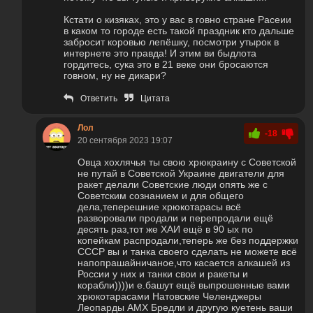
Кстати о кизяках, это у вас в говно стране Расеии
в каком то городе есть такой праздник кто дальше
забросит коровью лепёшку, посмотри утырок в
интернете это правда! И этим ви быдлота
гордитесь, сука это в 21 веке они бросаются
говном, ну не дикари?
Ответить
Цитата
Лол
-18
20 сентября 2023 19:07
Овца хохлячья ты свою хрюкраину с Советской
не путай в Советской Украине двигатели для
ракет делали Советские люди опять же с
Советским сознанием и для общего
дела,теперешние хрюкотарасы всё
разворовали продали и перепродали ещё
десять раз,тот же ХАИ ещё в 90 ых по
копейкам распродали,теперь же без поддержки
СССР вы и танка своего сделать не можете всё
напопрашайничаное,что касается алкашей из
России у них и танки свои и ракеты и
корабли))))и е.башут ещё выпрошенные вами
хрюкотарасами Натовские Челенджеры
Леопарды АМХ Бредли и другую куетень ваши