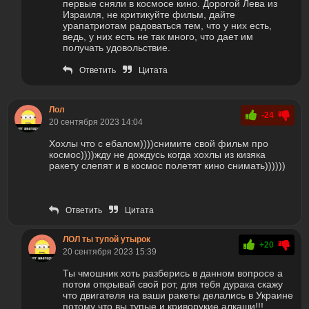
первые сняли в космосе кино. Дорогой Лева из
Израиля, не критикуйте фильм, дайте
урапатриотам радоваться тем, что у них есть,
ведь, у них есть не так много, что дает им
получать удовольствие.
Ответить
Цитата
Лол
-24
20 сентября 2023 14:04
Хохлы что с ебалом))))снимите свой фильм про
космос))))жду не дождусь когда хохлы из кизяка
ракету слепят и в космос полетят кино снимать))))))
Ответить
Цитата
ЛОЛ ты тупой утырок
+20
20 сентября 2023 15:39
Ты чмошник хоть разберись в данном вопросе а
потом открывай свой рот, для тебя дурака скажу
что двигателя на ваши ракеты делались в Украине
потому что вы тупые и криворукие алкаши!!!