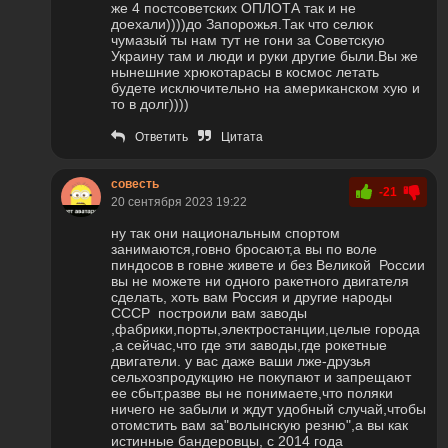
же 4 постсоветских ОПЛОТА так и не
доехали))))до Запорожья.Так что селюк
чумазый ты нам тут не гони за Советскую
Украину там и люди и руки другие были.Вы же
нынешние хрюкотарасы в космос летать
будете исключительно на американском хую и
то в долг))))
Ответить
Цитата
совесть
-21
20 сентября 2023 19:22
ну так они национальным спортом
занимаются,говно бросают,а вы по воле
пиндосов в говне живете и без Великой России
вы не можете ни одного ракетного двигателя
сделать, хоть вам Россия и другие народы
СССР построили вам заводы
,фабрики,порты,электростанции,целые города
,а сейчас,что где эти заводы,где рокетные
двигатели. у вас даже ваши лже-друзья
сельхозпродукцию не покупают и запрещают
ее сбыт,разве вы не понимаете,что поляки
ничего не забыли и ждут удобный случай,чтобы
отомстить вам за"волынскую резню",а вы как
истинные бандеровцы, с 2014 года