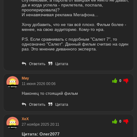
спутниковый, а пароль от вайфая ей никто не давал,
да и когда успела - прилетела, поспала,
прооперировала)?
И ненавязчивая реклама Мегафона...
Хочу добавить, что не так всё плохо. Фильм более -
менее, на свою аудиторию. Кому-то нра.
P.S. Если сравнивать с подобным "Салют 7", то
однозначно "Салют". Данный фильм считаю на один
раз. Это мнение диванного эксперта.
Ответить
Цитата
Миу
0
11 июня 2026 00:06
Наконец то стоящий фильм
Ответить
Цитата
ХеХ
0
27 ноября 2025 20:11
Цитата: Олег2077