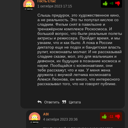
Гость Стас
+8
1 октября 2023 17:15
Слышь придурок, это художественное кино,
а не реальность. Это ты попутал кислое со
сладким. Фильм снят в павильоне и
тренажёрном комплексе Роскосмоса. И
большой вопрос, что были реальные полеты
актрисы и режиссера. Пройдет время, и мы
узнаем, что и как было. А пока в России
диктатор еще не подох и бандитская власть
рулит, космонавты молчат. И не рассказывай
сладкие сказки, мол, это для мальчишек и
девчонок, их будущее в познание космоса и
науки. Пообщайся с космонавтами, они
тебе расскажут, что и как. У меня жена
дружила с внучкой летчика космонавта
Алекся Леонова, он много, что интересного
рассказывал того, что не говорят публике.
Ответить
Цитата
A9I
-11
4 октября 2023 20:36