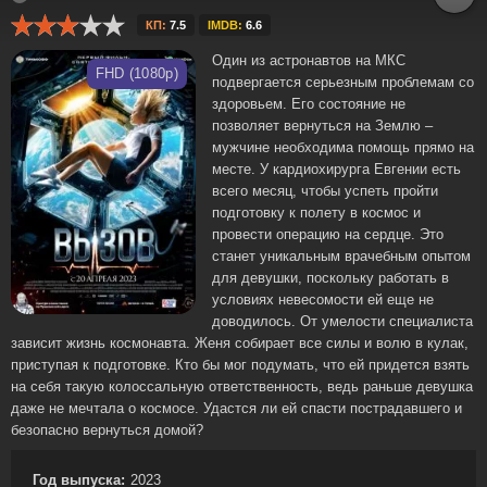
КП:
7.5
IMDB:
6.6
Один из астронавтов на МКС
FHD (1080p)
подвергается серьезным проблемам со
здоровьем. Его состояние не
позволяет вернуться на Землю –
мужчине необходима помощь прямо на
месте. У кардиохирурга Евгении есть
всего месяц, чтобы успеть пройти
подготовку к полету в космос и
провести операцию на сердце. Это
станет уникальным врачебным опытом
для девушки, поскольку работать в
условиях невесомости ей еще не
доводилось. От умелости специалиста
зависит жизнь космонавта. Женя собирает все силы и волю в кулак,
приступая к подготовке. Кто бы мог подумать, что ей придется взять
на себя такую колоссальную ответственность, ведь раньше девушка
даже не мечтала о космосе. Удастся ли ей спасти пострадавшего и
безопасно вернуться домой?
Год выпуска:
2023