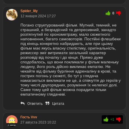
Spider_lily
0
12 января 2024 17:27
Погано структурований фільм. Мутний, темний, не
страшний, а безрадісний та депресивний, занадто
розтягнутий по хронометражу, мало сюжетного
наповнення, багато самовоторів. Постійні флешбеки
під кінець конкретно набридають, але при цьому
фільм має якусь власну стилістику, оригінальність,
режиссер зміг витримати загальний характер
розповіді від початку і до кінця. Прямо дуже
сподобалось, що вони покликали у фільм маленьку
людину, його роль дійсно викликає емпатію. Не
чекайте від фільму бурління адреналіну в крові, та
гострих погонь у сюжеті, бо тут у глядача
намагаються викликати не це, а співчуття до героїв у
тому числі другорядних, розуміння їх нелегкої долі.
Саме тому цей фільм можна порадити тільки
емпатичному глядачеві.
Ответить
Цитата
Гость Vvv
+1
27 августа 2023 10:22