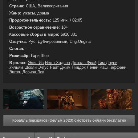
Страна:
США, Великобритания
Жанр:
ужасы, драма
Продолжительность:
125 мин. / 02:05
Возрастное ограничение:
18+
Кассовые сборы в мире:
$916 381
Озвучка:
Рус. Дублированный, Eng.Original
Слоган:
—
Режиссёр:
Гари Шор
В ролях:
Элис Ив
Нелл Хадсон
Джоэль Фрай
Тим Дауни
Уильям Шокли
Энгус Райт
Джим Пиддок
Ленни Раш
Тиффани
Эштон
Дориан Лок
Корабль призраков (фильм 2023) смотреть онлайн бесплатно