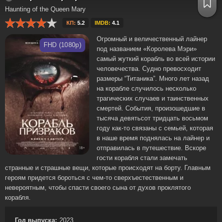
Haunting of the Queen Mary
КП:
5.2
IMDB:
4.1
Огромный и величественный лайнер
FHD (1080p)
под названием «Королева Мэри»
самый жуткий корабль во всей истории
человечества. Судно превосходит
размеры “Титаника”. Много лет назад
на корабле случилось несколько
трагических случаев и таинственных
смертей. События, произошедшие в
тысяча девятьсот тридцать восьмом
году как-то связаны с семьей, которая
в наше время поднялась на лайнер и
отправилась в путешествие. Вскоре
гости корабля стали замечать
странные и страшные вещи, которые происходят на борту. Главным
героям придется бороться с чем-то сверхъестественным и
невероятным, чтобы спасти своего сына от духов проклятого
корабля.
Год выпуска:
2023