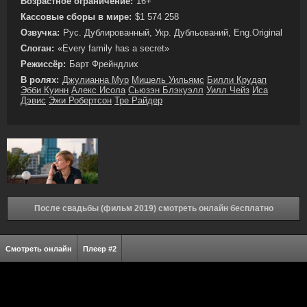
Возрастное ограничение:
16+
Кассовые сборы в мире:
$1 574 258
Озвучка:
Рус. Дублированный, Укр. Дубльований, Eng.Original
Слоган:
«Every family has a secret»
Режиссёр:
Барт Фрейндлих
В ролях:
Джулианна Мур
Мишель Уильямс
Билли Крудап
Эбби Куинн
Алекс Исола
Сьюзэн Блэкуэлл
Уилл Чейз
Иса
Дэвис
Эжи Робертсон
Тре Райдер
После свадьбы (фильм 2019) смотреть онлайн бесплатно
Смотреть онлайн
Плеер #2