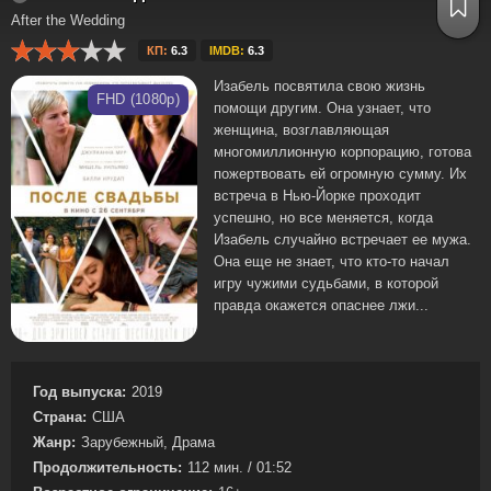
After the Wedding
КП:
6.3
IMDB:
6.3
Изабель посвятила свою жизнь
FHD (1080p)
помощи другим. Она узнает, что
женщина, возглавляющая
многомиллионную корпорацию, готова
пожертвовать ей огромную сумму. Их
встреча в Нью-Йорке проходит
успешно, но все меняется, когда
Изабель случайно встречает ее мужа.
Она еще не знает, что кто-то начал
игру чужими судьбами, в которой
правда окажется опаснее лжи...
Год выпуска:
2019
Страна:
США
Жанр:
Зарубежный, Драма
Продолжительность:
112 мин. / 01:52