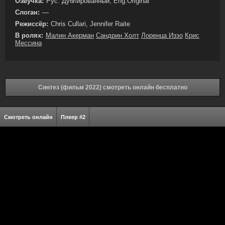
Озвучка:
Рус. Дублированный, Eng.Original
Слоган:
—
Режиссёр:
Chris Cullari, Jennifer Raite
В ролях:
Малин Акерман
Сандрин Холт
Лоренца Иззо
Крис
Мессина
Синтез (фильм 2022) смотреть онлайн бесплатно
Смотреть онлайн
Плеер #2