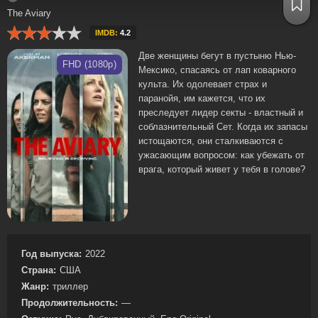
The Aviary
IMDB:
4.2
Две женщины бегут в пустыню Нью-
FHD (1080p)
Мексико, спасаясь от лап коварного
культа. Их одолевает страх и
паранойя, им кажется, что их
преследует лидер секты - властный и
соблазнительный Сет. Когда их запасы
истощаются, они сталкиваются с
ужасающим вопросом: как убежать от
врага, который живет у тебя в голове?
Год выпуска:
2022
Страна:
США
Жанр:
триллер
Продолжительность:
—