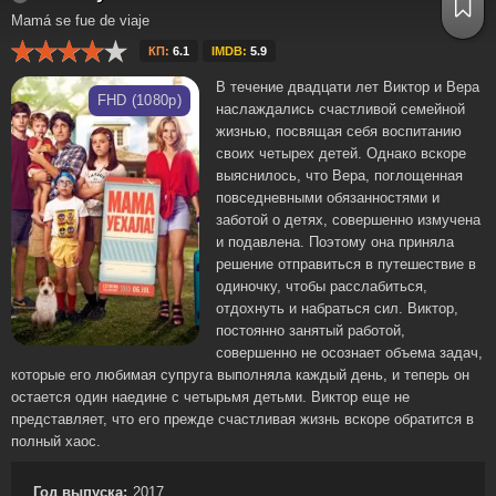
Mamá se fue de viaje
КП:
6.1
IMDB:
5.9
В течение двадцати лет Виктор и Вера
FHD (1080p)
наслаждались счастливой семейной
жизнью, посвящая себя воспитанию
своих четырех детей. Однако вскоре
выяснилось, что Вера, поглощенная
повседневными обязанностями и
заботой о детях, совершенно измучена
и подавлена. Поэтому она приняла
решение отправиться в путешествие в
одиночку, чтобы расслабиться,
отдохнуть и набраться сил. Виктор,
постоянно занятый работой,
совершенно не осознает объема задач,
которые его любимая супруга выполняла каждый день, и теперь он
остается один наедине с четырьмя детьми. Виктор еще не
представляет, что его прежде счастливая жизнь вскоре обратится в
полный хаос.
Год выпуска:
2017