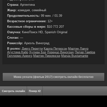
Страна:
Аргентина
Жанр:
комедия, семейный
Продолжительность:
99 мин. / 01:39
Возрастное ограничение:
12+
Кассовые сборы в мире:
$10 772 207
Озвучка:
КиноПоиск HD, Spanish Original
Слоган:
—
Режиссёр:
Ариэль Виноград
В ролях:
Диего Перетти
Карла Петерсон
Мартин Лакур
Агустина Кабо
Хулиан Баз
Лоренцо Виноград
Пилар Гамбоа
Гиллермо Аренго
Мартин Пироянски
Maruja Bustamante
Мама уехала (фильм 2017) смотреть онлайн бесплатно
Смотреть онлайн
Плеер #2