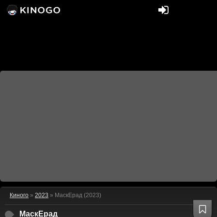
Киного
»
2023
» МаскЕрад (2023)
МаскЕрад