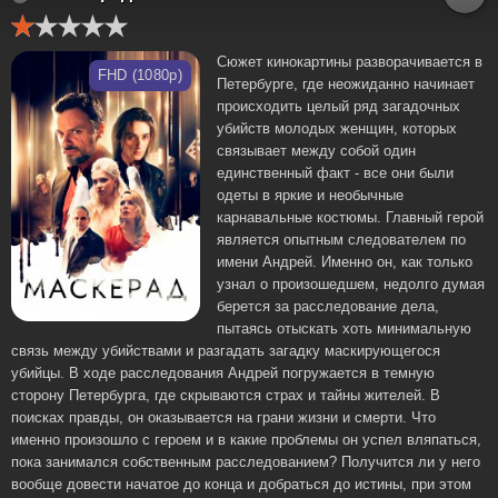
Сюжет кинокартины разворачивается в
FHD (1080p)
Петербурге, где неожиданно начинает
происходить целый ряд загадочных
убийств молодых женщин, которых
связывает между собой один
единственный факт - все они были
одеты в яркие и необычные
карнавальные костюмы. Главный герой
является опытным следователем по
имени Андрей. Именно он, как только
узнал о произошедшем, недолго думая
берется за расследование дела,
пытаясь отыскать хоть минимальную
связь между убийствами и разгадать загадку маскирующегося
убийцы. В ходе расследования Андрей погружается в темную
сторону Петербурга, где скрываются страх и тайны жителей. В
поисках правды, он оказывается на грани жизни и смерти. Что
именно произошло с героем и в какие проблемы он успел вляпаться,
пока занимался собственным расследованием? Получится ли у него
вообще довести начатое до конца и добраться до истины, при этом