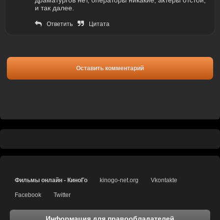
драматургов нет, операторы никакие, актеры отстой,
и так далее.
Ответить
Цитата
Оставить комментарий
Фильмы онлайн - КиноГо
kinogo-net.org
Vkontakte
Facebook
Twitter
Информация для правообладателей