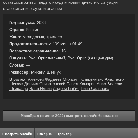
оставшись живых, ведь с каждым новым днем, его ситуация
становится все хуже и опасней...
Год выпуска:
2023
Страна:
Россия
Жанр:
мелодрама, триллер
Продолжительность:
109 мин. / 01:49
Возрастное ограничение:
16+
Озвучка:
Рус. Оригинальный, Рус. Ориг. (без цензуры)
Слоган:
—
Режиссёр:
Михаил Шевчук
В ролях:
Алексей Фаддеев
Михаил Полицеймако
Анастасия
Шевчук
Даниил Спиваковский
Павел Комаров
Анар
Валерия
Шкирандо
Илья Ильин
Андрей Бабич
Нина Славнова
МаскЕрад (фильм 2023) смотреть онлайн бесплатно
Смотреть онлайн
Плеер #2
Трейлер