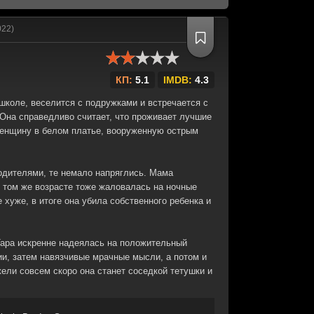
022)
КП:
5.1
IMDB:
4.3
школе, веселится с подружками и встречается с
Она справедливо считает, что проживает лучшие
женщину в белом платье, вооруженную острым
одителями, те немало напряглись. Мама
в том же возрасте тоже жаловалась на ночные
 хуже, в итоге она убила собственного ребенка и
Тара искренне надеялась на положительный
ии, затем навязчивые мрачные мысли, а потом и
ели совсем скоро она станет соседкой тетушки и