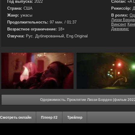
Год выпуска:
2022
Слоган:
«A L
Страна:
США
Режиссёр:
Д
Жанр:
ужасы
В ролях:
Од
Лиззи Бродв
Продолжительность:
97 мин. / 01:37
Винсент
Кен
Дженкинс
Возрастное ограничение:
18+
Озвучка:
Рус. Дублированный, Eng.Original
Одержимость. Проклятие Лиззи Борден (фильм 2022
Смотреть онлайн
Плеер #2
Трейлер