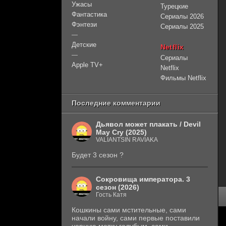
Ужасы
Турецкие
Фантастика
Сериалы 2026
Фэнтези
Сериалы 2025
—
Детские
Netflix
—
Сериалы
Apple TV+
Netflix
Фильмы Netflix
Последние комментарии
Дьявол может плакать / Devil
May Cry (2025)
VALIANTSIN RAVIAKA
Будет 3 сезон ?
Сокровища императора. 3
сезон (2026)
Гость Катя
Кошкины сами мстительные, сами
начали войну, сами первые поставили