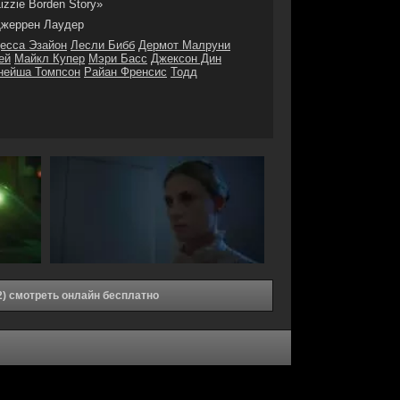
izzie Borden Story»
жеррен Лаудер
есса Эзайон
Лесли Бибб
Дермот Малруни
ей
Майкл Купер
Мэри Басс
Джексон Дин
нейша Томпсон
Райан Френсис
Тодд
) смотреть онлайн бесплатно