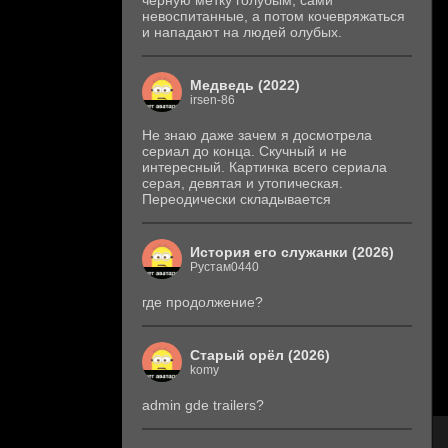
черную метку голубым, сами
невоспитанные, а потом кочевряжаться
и нападают на людей олубых.
Медведь (2022)
irsen-86
Не знаю даже зачем я досмотрела
сериал до конца. Скучный и не
интересный. Картинка всего сериала
серая, девятая и утопическая.
Переодически складывается
История его служанки (2026)
Рустам0440
где продолжение?
Старый орёл (2026)
komy
admin gde trailers?