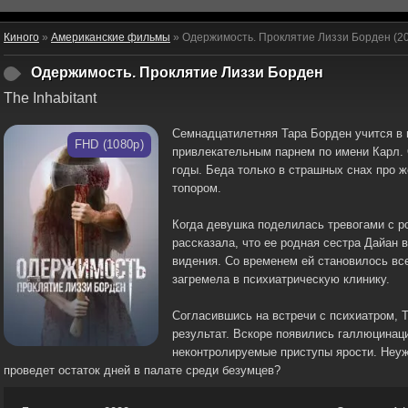
Киного
»
Американские фильмы
» Одержимость. Проклятие Лиззи Борден (2
Одержимость. Проклятие Лиззи Борден
The Inhabitant
Семнадцатилетняя Тара Борден учится в 
FHD (1080p)
привлекательным парнем по имени Карл. 
годы. Беда только в страшных снах про 
топором.
Когда девушка поделилась тревогами с р
рассказала, что ее родная сестра Дайан 
видения. Со временем ей становилось все
загремела в психиатрическую клинику.
Согласившись на встречи с психиатром, 
результат. Вскоре появились галлюцинац
неконтролируемые приступы ярости. Неуж
проведет остаток дней в палате среди безумцев?