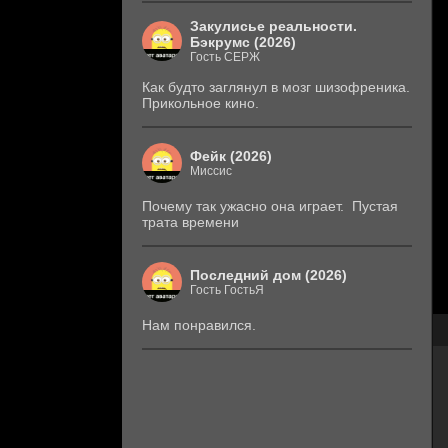
Закулисье реальности.
Бэкрумс (2026)
Гость СЕРЖ
Как будто заглянул в мозг шизофреника.
Прикольное кино.
Фейк (2026)
Миссис
Почему так ужасно она играет. Пустая
трата времени
Последний дом (2026)
Гость ГостьЯ
Нам понравился.