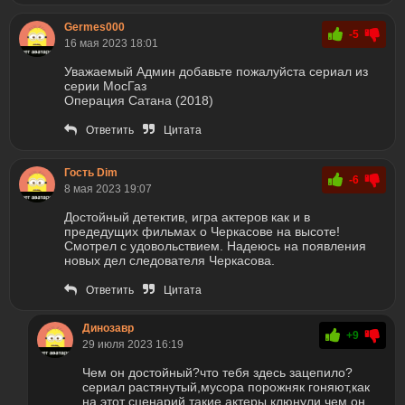
Germes000
-5
16 мая 2023 18:01
Уважаемый Админ добавьте пожалуйста сериал из
серии МосГаз
Операция Сатана (2018)
Ответить
Цитата
Гость Dim
-6
8 мая 2023 19:07
Достойный детектив, игра актеров как и в
предедущих фильмах о Черкасове на высоте!
Смотрел с удовольствием. Надеюсь на появления
новых дел следователя Черкасова.
Ответить
Цитата
Динозавр
+9
29 июля 2023 16:19
Чем он достойный?что тебя здесь зацепило?
сериал растянутый,мусора порожняк гоняют,как
на этот сценарий такие актеры клюнули,чем он