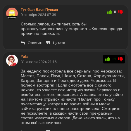
Тут был Вася Пупкин
0
9 октября 2024 07:39
Столько ляпов, аж типает, хоть бы
проконсультировались у старожил. «Копеек» правда
прилично напихали.
Ответить
Цитата
Yola
+1
31 января 2024 21:16
За неделю посмотрела все сериалы про Черкасова:
Мосгаз, Палач, Паук, Шакал, Сатана, Формула мести,
Катран, Западня и Последнее дело Черкасова. В
полном восторге!!! Если смотреть всё с самого
начала, то узнаете всю историю жизни Черкасова и
влюбитесь в этого персонажа. А нашла это случайно
на Тик-токе отрывок из части "Палач" про Тоньку
пулеметчицу, которая во время войны в маске
зайчика русских пленных расстреливала. Смотрите,
не пожалеете, в каждой части свой прекрасный
состав известных актеров. Даже как-то жаль, что на
этом всё закончилось.