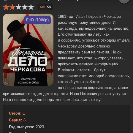
КП:
7.4
1981 год. Иван Петрович Черкасов
FHD (1080p)
расследует запутанное дело. И,
как всегда, им недовольно начальство.
Его отчитывают на летучках
и собраниях, угрожают отходом от дел.
Черкасову довольно сложно
представить себя на пенсии. Но он
понимает, что стал быстро уставать,
пропускать важную информацию.
В общем - стареть. Да тут
еще появляется молодой следователь,
который умеет работать
на появившихся компьютерах, а также
притаскивает в отдел детектор лжи. Иван Петрович решает уступить.
Но в последнем деле он должен сам поставить точку.
Сезон:
1
Серия:
8
Год выпуска:
2023