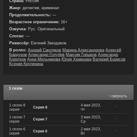
Страна:
Россия
Жанр:
детектив, криминал
Продолжительность:
—
Возрастное ограничение:
16+
Озвучка:
Рус. Оригинальный
Слоган:
—
Режиссёр:
Евгений Звездаков
В ролях:
Андрей Смоляков
Марина Александрова
Алексей
Бардуков
Александр Голубев
Максим Горшков
Александр
Коротков
Анна Мельникова
Юлия Храмцова
Валерий Борисов
Ксения Крупенина
1 сезон
↑ свернуть
1 сезон 8
4 мая 2023,
Серия 8
*
серия
Чт
1 сезон 7
3 мая 2023,
Серия 7
*
серия
Ср
1 сезон 6
2 мая 2023,
Серия 6
*
серия
Вт