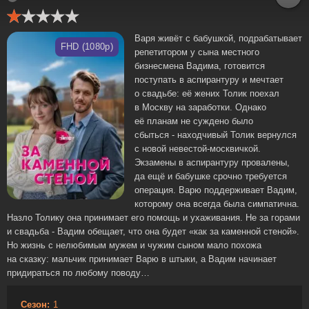
Варя живёт с бабушкой, подрабатывает
FHD (1080p)
репетитором у сына местного
бизнесмена Вадима, готовится
поступать в аспирантуру и мечтает
о свадьбе: её жених Толик поехал
в Москву на заработки. Однако
её планам не суждено было
сбыться - находчивый Толик вернулся
с новой невестой-москвичкой.
Экзамены в аспирантуру провалены,
да ещё и бабушке срочно требуется
операция. Варю поддерживает Вадим,
которому она всегда была симпатична.
Назло Толику она принимает его помощь и ухаживания. Не за горами
и свадьба - Вадим обещает, что она будет «как за каменной стеной».
Но жизнь с нелюбимым мужем и чужим сыном мало похожа
на сказку: мальчик принимает Варю в штыки, а Вадим начинает
придираться по любому поводу…
Сезон:
1