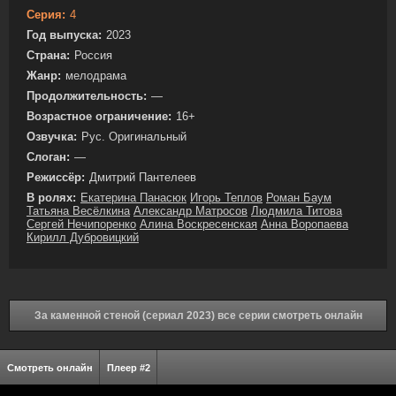
Серия:
4
Год выпуска:
2023
Страна:
Россия
Жанр:
мелодрама
Продолжительность:
—
Возрастное ограничение:
16+
Озвучка:
Рус. Оригинальный
Слоган:
—
Режиссёр:
Дмитрий Пантелеев
В ролях:
Екатерина Панасюк
Игорь Теплов
Роман Баум
Татьяна Весёлкина
Александр Матросов
Людмила Титова
Сергей Нечипоренко
Алина Воскресенская
Анна Воропаева
Кирилл Дубровицкий
За каменной стеной (сериал 2023) все серии смотреть онлайн
Смотреть онлайн
Плеер #2