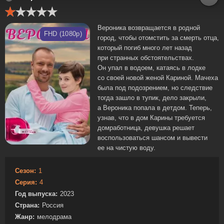
Вероника возвращается в родной
FHD (1080p)
город, чтобы отомстить за смерть отца,
который погиб много лет назад
при странных обстоятельствах.
Он упал в водоем, катаясь в лодке
со своей новой женой Кариной. Мачеха
была под подозрением, но следствие
тогда зашло в тупик, дело закрыли,
а Вероника попала в детдом. Теперь,
узнав, что в дом Карины требуется
домработница, девушка решает
воспользоваться шансом и вывести
ее на чистую воду.
Сезон:
1
Серия:
4
Год выпуска:
2023
Страна:
Россия
Жанр:
мелодрама