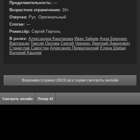
Продолжительность:
—
Возрастное ограничение:
16+
Озвучка:
Рус. Оригинальный
Слоган:
—
Режиссёр:
Сергей Гиргель
В ролях:
Александра Каштанова
Иван Зайцев
Анна Бреннер-
Вартаньян
Таисия Орлова
Сергей Чекерес
Дмитрий Давидович
Станислав Савостин
Александр Провалинский
Елена Шабад
Валерий Кащеев
Вероника (сериал 2023) все серии смотреть онлайн
Смотреть онлайн
Плеер #2