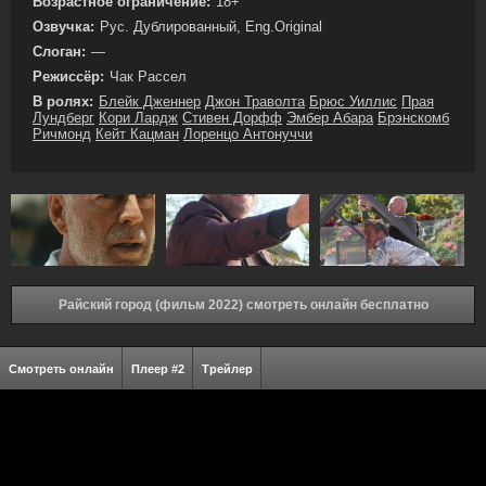
Возрастное ограничение:
18+
Озвучка:
Рус. Дублированный, Eng.Original
Слоган:
—
Режиссёр:
Чак Рассел
В ролях:
Блейк Дженнер
Джон Траволта
Брюс Уиллис
Прая
Лундберг
Кори Лардж
Стивен Дорфф
Эмбер Абара
Брэнскомб
Ричмонд
Кейт Кацман
Лоренцо Антонуччи
Райский город (фильм 2022) смотреть онлайн бесплатно
Смотреть онлайн
Плеер #2
Трейлер