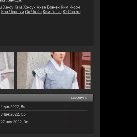
им Хён-щик
м Хе-су
Ким Хэ-сук
Чхве Вон-ён
Ким И-сон
Кан Чхан-хи
Ок Ча-ён
Ким Га-ын
Ю Сон-хо
↑ свернуть
4 дек 2022, Вс
*
3 дек 2022, Сб
*
27 ноя 2022, Вс
*