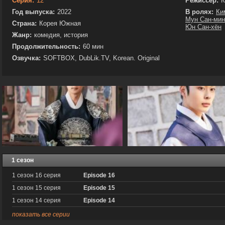
Серия:
12
Режиссёр:
К
Год выпуска:
2022
В ролях:
Ки
Мун Сан-мин
Страна:
Корея Южная
Юн Сан-хён
Жанр:
комедия, история
Продолжительность:
60 мин
Озвучка:
SOFTBOX, DubLik.TV, Korean. Original
1 сезон
1 сезон 16 серия
Episode 16
1 сезон 15 серия
Episode 15
1 сезон 14 серия
Episode 14
показать все серии