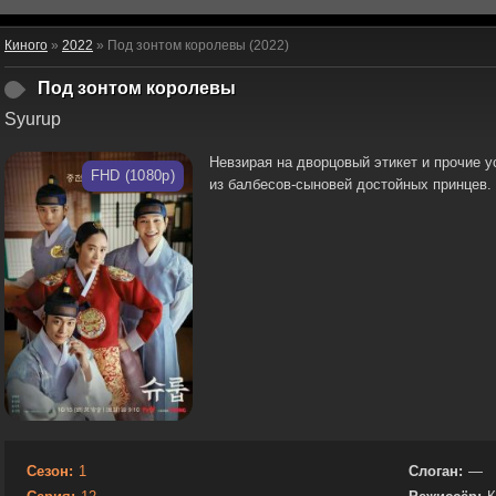
Киного
»
2022
» Под зонтом королевы (2022)
Под зонтом королевы
Syurup
Невзирая на дворцовый этикет и прочие 
FHD (1080p)
из балбесов-сыновей достойных принцев.
Сезон:
1
Слоган:
—