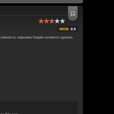
IMDB:
8.9
условности, королева Хварён пытается сделать