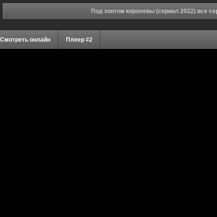
Под зонтом королевы (сериал 2022) все се
Смотреть онлайн
Плеер #2