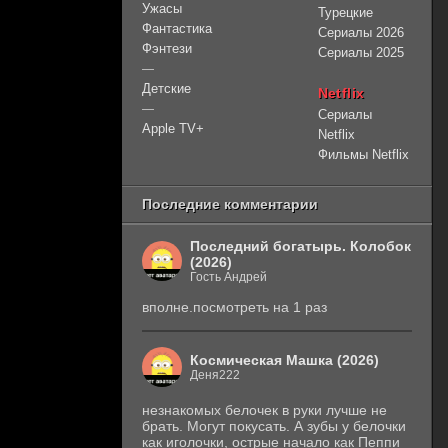
Ужасы
Турецкие
Фантастика
Сериалы 2026
Фэнтези
Сериалы 2025
—
Детские
Netflix
—
Сериалы
Apple TV+
Netflix
Фильмы Netflix
Последние комментарии
Последний богатырь. Колобок
(2026)
Гость Андрей
вполне.посмотреть на 1 раз
Космическая Машка (2026)
Деня222
незнакомых белочек в руки лучше не
брать. Могут покусать. А зубы у белочки
как иголочки, острые начало как Пеппи