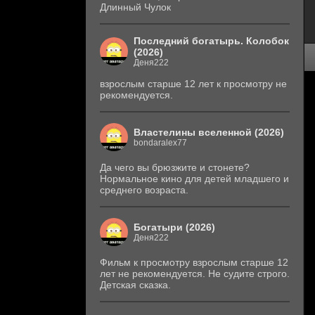
Длинный Чулок
Последний богатырь. Колобок
(2026)
Деня222
взрослым старше 12 лет к просмотру не
рекомендуется.
Властелины вселенной (2026)
bondaralex77
Да чего вы брюзжите и стонете?
Нормальное кино для детей младшего и
среднего возраста.
Богатыри (2026)
Деня222
Фильм к просмотру взрослым старше 12
лет не рекомендуется. Не судите строго.
Детская сказка.