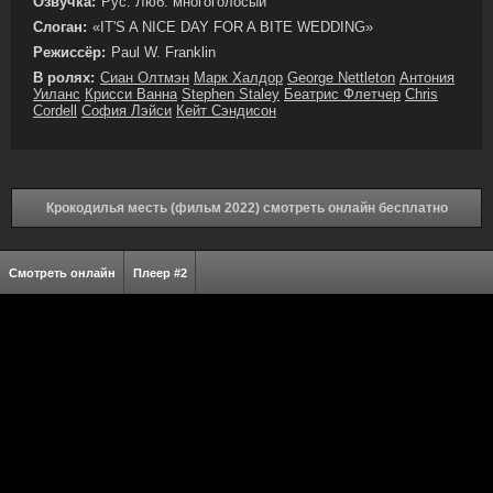
Озвучка:
Рус. Люб. многоголосый
Слоган:
«IT'S A NICE DAY FOR A BITE WEDDING»
Режиссёр:
Paul W. Franklin
В ролях:
Сиан Олтмэн
Марк Халдор
George Nettleton
Антония
Уиланс
Крисси Ванна
Stephen Staley
Беатрис Флетчер
Chris
Cordell
София Лэйси
Кейт Сэндисон
Крокодилья месть (фильм 2022) смотреть онлайн бесплатно
Смотреть онлайн
Плеер #2