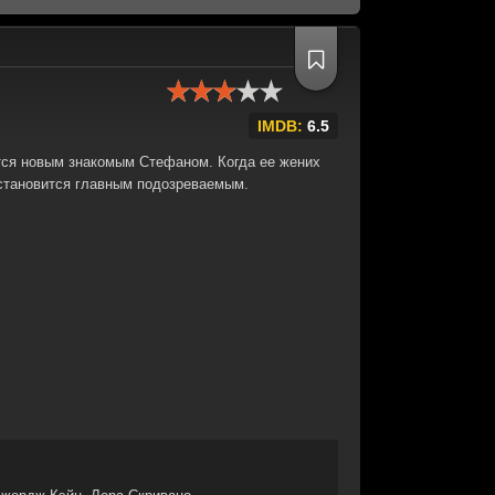
IMDB:
6.5
тся новым знакомым Стефаном. Когда ее жених
 становится главным подозреваемым.