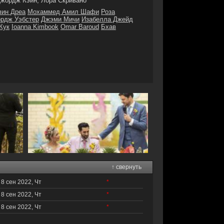
жордж Кэйн, Лора Скривано
вин Дреа
Мохаммед Амил Шафи
Роза
рдж Уэбстер
Джэми Мичи
Изабелла Джейд
Кук
Ioanna Kimbook
Omar Baroud
Бхав
↑ свернуть
8 сен 2022, Чт
*
8 сен 2022, Чт
*
8 сен 2022, Чт
*