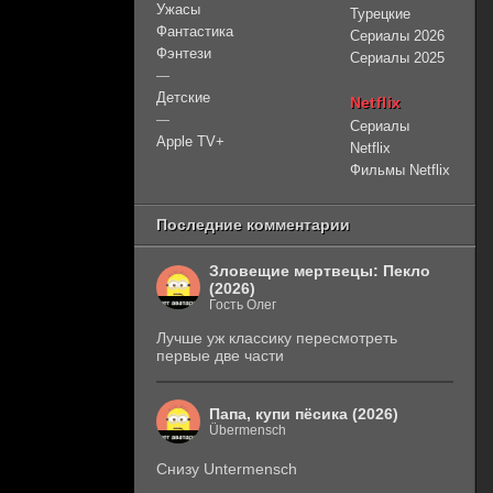
Ужасы
Турецкие
Фантастика
Сериалы 2026
Фэнтези
Сериалы 2025
—
Детские
Netflix
—
Сериалы
Apple TV+
Netflix
Фильмы Netflix
Последние комментарии
Зловещие мертвецы: Пекло
(2026)
Гость Олег
Лучше уж классику пересмотреть
первые две части
Папа, купи пёсика (2026)
Übermensch
Снизу Untermensch