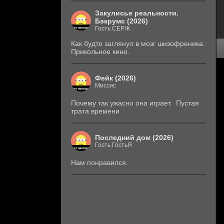
Закулисье реальности.
Бэкрумс (2026)
Гость СЕРЖ
Как будто заглянул в мозг шизофреника.
Прикольное кино.
Фейк (2026)
Миссис
Почему так ужасно она играет. Пустая
трата времени
Последний дом (2026)
Гость ГостьЯ
Нам понравился.