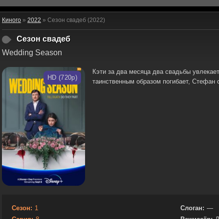
Киного
»
2022
» Сезон свадеб (2022)
Сезон свадеб
Wedding Season
Кэти за два месяца два свадьбы увлекае
HD (720p)
таинственным образом погибает, Стефан
Сезон:
1
Слоган:
—