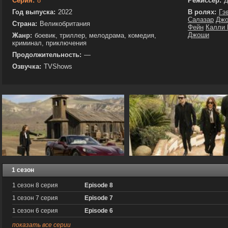
Серия:
8
Режиссёр:
Д
Год выпуска:
2022
В ролях:
Гэ
Салазар
Джо
Страна:
Великобритания
Фейн
Калли 
Джоши
Жанр:
боевик, триллер, мелодрама, комедия,
криминал, приключения
Продолжительность:
—
Озвучка:
TVShows
1 сезон
1 сезон 8 серия
Episode 8
1 сезон 7 серия
Episode 7
1 сезон 6 серия
Episode 6
показать все серии