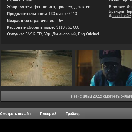
Страна:
США
Режиссёр:
Д
Жанр:
ужасы, фантастика, триллер, детектив
В ролях:
Дэ
Брэндон Пер
Продолжительность:
130 мин. / 02:10
Девон Грайе
Возрастное ограничение:
16+
Кассовые сборы в мире:
$113 761 000
Озвучка:
JASKIER, Укр. Дубльований, Eng.Original
Нет (фильм 2022) смотреть онлай
Смотреть онлайн
Плеер #2
Трейлер