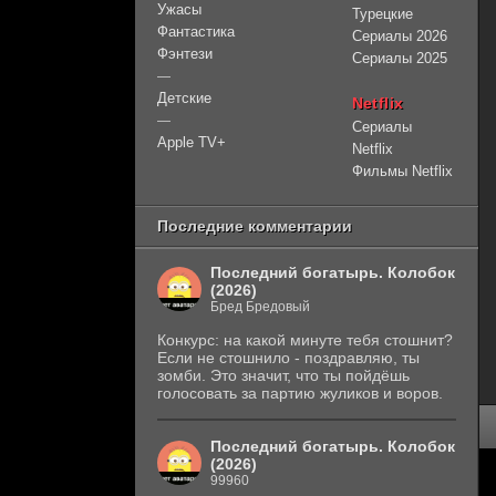
Ужасы
Турецкие
Фантастика
Сериалы 2026
Фэнтези
Сериалы 2025
—
Детские
Netflix
—
Сериалы
Apple TV+
Netflix
Фильмы Netflix
Последние комментарии
Последний богатырь. Колобок
(2026)
Бред Бредовый
Конкурс: на какой минуте тебя стошнит?
Если не стошнило - поздравляю, ты
зомби. Это значит, что ты пойдёшь
голосовать за партию жуликов и воров.
Последний богатырь. Колобок
(2026)
99960