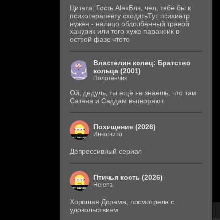
Цитата: Гость AlexБля, чел, тебе бы к
психотерапевту сходитьТут психиатр
нужен - налицо обдолбанный травой
ханурик или того хуже параноик в
острой фазе чтото
Властелин колец: Братство
кольца (2001)
Полотенчик
Ой, дедуль, ты ещё не знаешь, что там
Сатана и Саддам вытворяют.
Похищение (2026)
Инкогнито
Депрессивный сериал
Птичья кость (2026)
Helena
Хорошая Дорама, посмотрела с
удовольствием