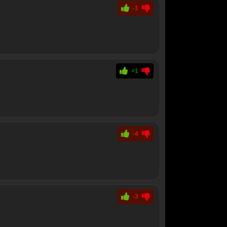
-1
+1
-4
-3