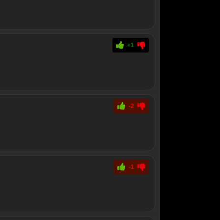
+1
-2
-1