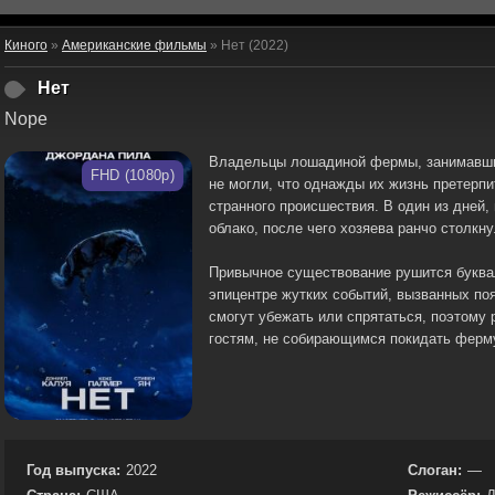
Киного
»
Американские фильмы
» Нет (2022)
Нет
Nope
Владельцы лошадиной фермы, занимавши
FHD (1080p)
не могли, что однажды их жизнь претерпи
странного происшествия. В один из дней,
облако, после чего хозяева ранчо столк
Привычное существование рушится буквал
эпицентре жутких событий, вызванных по
смогут убежать или спрятаться, поэтому
гостям, не собирающимся покидать ферму
Год выпуска:
2022
Слоган:
—