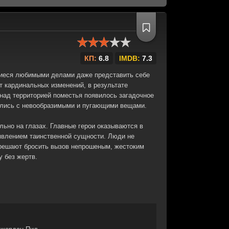
КП:
6.8
IMDB:
7.3
еся любимыми делами даже представить себе
т кардинальных изменений, в результате
 над территорией поместья появилось загадочное
нулись с невообразимыми и пугающими вещами.
ьно на глазах. Главные герои оказываются в
явлением таинственной сущности. Люди не
 решают бросить вызов непрошеным, жестоким
 без жертв.