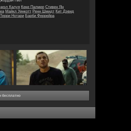
жордан Пил
ниэл Калуя
Кеке Палмер
Стивен Ян
еа
Майкл Уинкотт
Ренн Шмидт
Кит Дэвид
Терри Нотари
Барби Феррейра
н бесплатно