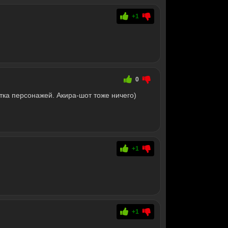
+1
0
тка персонажей. Акира-шот тоже ничего)
+1
+1