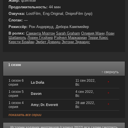
Жанр:
фэнтези
Продолжительность:
44 мин
Озвучка:
LostFilm, Eng.Original, DniproFilm (укр)
Слоган:
—
Режиссёр:
Рон Андервуд, Дебора Кампмейер
В ролях:
Саманта Мортон
Sarah Graham
Оливия Манн
Лоан
Шабаноль
Лорен Глэйзер
Рэйчел Маркариан
Терри Крюс
Керсти Брайан
Эмбет Дэвидц
Энтони Эдвардс
1 сезон
↑ свернуть
1 сезон 6
11 сен 2022,
La Doña
*
серия
Вс
1 сезон 5
4 сен 2022,
Davon
*
серия
Вс
1 сезон 4
28 авг 2022,
Amy; Dr. Everett
*
серия
Вс
показать все серии
Истории ходячих мертвецов (сериал 2022) все серии смотреть