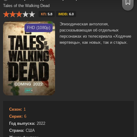
Tales of the Walking Dead
КП:
5.8
IMDB:
6.0
Эпизодическая антология,
FHD (1080p)
рассказывающая об отдельных
персонажах из телесериала «Ходячие
мертвецы», как новых, так и старых.
Сезон:
1
Серия:
6
Год выпуска:
2022
Страна:
США