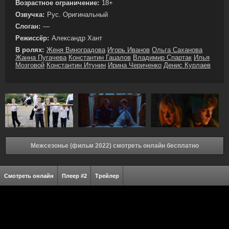
Возрастное ограничение:
18+
Озвучка:
Рус. Оригинальный
Слоган:
—
Режиссёр:
Александр Хант
В ролях:
Женя Виноградова
Игорь Иванов
Ольга Саханова
Жанна Пугачева
Константин Гацалов
Владимир Спартак
Илья
Мозговой
Константин Итунин
Ирина Чериченко
Денис Курлаев
Межсезонье (фильм 2022) смотреть онлайн бесплатно
Смотреть онлайн
Плеер #2
Трейлер