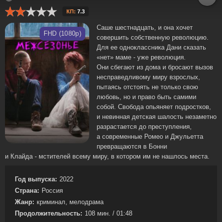
КП:
7.3
Саше шестнадцать, и она хочет
FHD (1080p)
совершить собственную революцию.
Для ее одноклассника Дани сказать
«нет» маме - уже революция.
Они сбегают из дома и бросают вызов
несправедливому миру взрослых,
пытаясь отстоять не только свою
любовь, но и право быть самими
собой. Свобода опьяняет подростков,
и невинная детская шалость незаметно
разрастается до преступления,
а современные Ромео и Джульетта
превращаются в Бонни
и Клайда - мстителей всему миру, в котором им не нашлось места.
Год выпуска:
2022
Страна:
Россия
Жанр:
криминал, мелодрама
Продолжительность:
108 мин. / 01:48