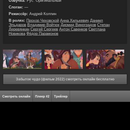
Озвучка:
Рус. Оригинальный
Слоган:
—
Режиссёр:
Андрей Колпин
В ролях:
Прохор Чеховской
Анна Хилькевич
Даниил
Эльдаров
Владимир Войтюк
Диомид Виноградов
Степан
Деревянкин
Сергей Сергеев
Антон Савенков
Светлана
Новикова
Фёдор Парамонов
Забытое чудо (фильм 2022) смотреть онлайн бесплатно
Смотреть онлайн
Плеер #2
Трейлер