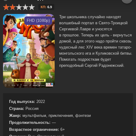
КП:
6.9
Три школьника случайно находят
FHD (1080p)
волшебный портал в Свято-Троицкой
Сергиевой Лавре и уносятся
в прошлое. Теперь их цель - вернуться
домой, а для этого надо пройти сквозь
чудесный лес XIV века времен татаро-
монгольского ига и Куликовской битвы.
Помогать подросткам будет
преподобный Сергий Радонежский.
Год выпуска:
2022
Страна:
Россия
Жанр:
мультфильм, приключения, фэнтези
Продолжительность:
—
Возрастное ограничение:
6+