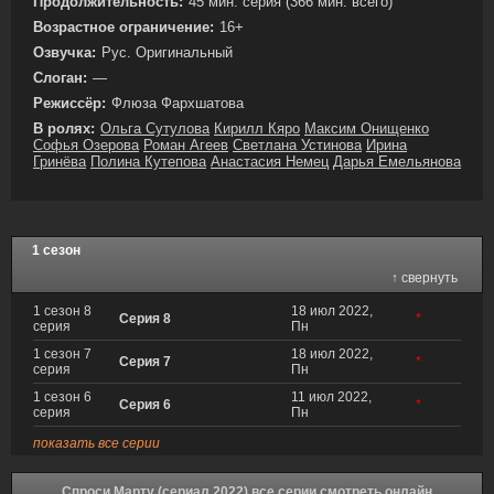
Продолжительность:
45 мин. серия (366 мин. всего)
Возрастное ограничение:
16+
Озвучка:
Рус. Оригинальный
Слоган:
—
Режиссёр:
Флюза Фархшатова
В ролях:
Ольга Сутулова
Кирилл Кяро
Максим Онищенко
Софья Озерова
Роман Агеев
Светлана Устинова
Ирина
Гринёва
Полина Кутепова
Анастасия Немец
Дарья Емельянова
1 сезон
↑ свернуть
1 сезон 8
18 июл 2022,
Серия 8
*
серия
Пн
1 сезон 7
18 июл 2022,
Серия 7
*
серия
Пн
1 сезон 6
11 июл 2022,
Серия 6
*
серия
Пн
показать все серии
Спроси Марту (сериал 2022) все серии смотреть онлайн