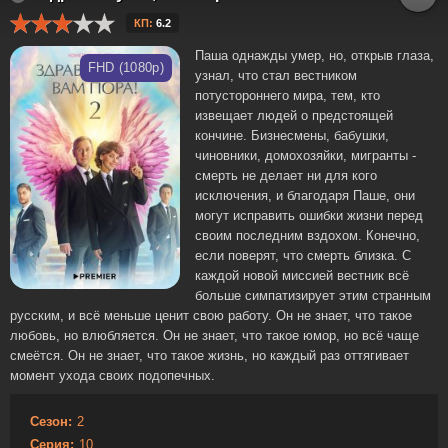
КП:
6.2
Паша однажды умер, но, открыв глаза,
FHD (1080p)
узнал, что стал вестником
потустороннего мира, тем, кто
извещает людей о предстоящей
кончине. Бизнесмены, бабушки,
чиновники, домохозяйки, мигранты -
смерть не делает ни для кого
исключения, и благодаря Паше, они
могут исправить ошибки жизни перед
своим последним вздохом. Конечно,
если поверят, что смерть близка. С
каждой новой миссией вестник всё
больше симпатизирует этим странным
русским, и всё меньше ценит свою работу. Он не знает, что такое
любовь, но влюбляется. Он не знает, что такое юмор, но всё чаще
смеётся. Он не знает, что такое жизнь, но каждый раз оттягивает
момент ухода своих подопечных.
Сезон:
2
Серия:
10