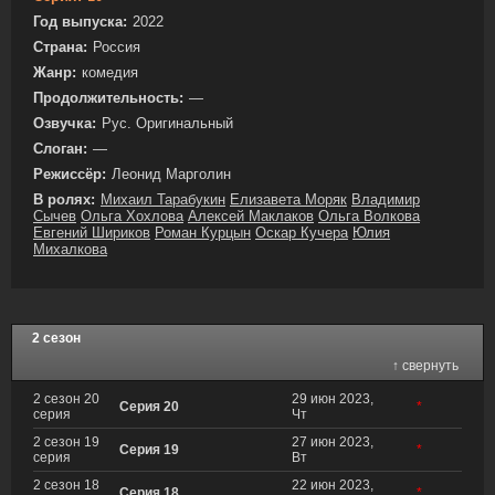
Год выпуска:
2022
Страна:
Россия
Жанр:
комедия
Продолжительность:
—
Озвучка:
Рус. Оригинальный
Слоган:
—
Режиссёр:
Леонид Марголин
В ролях:
Михаил Тарабукин
Елизавета Моряк
Владимир
Сычев
Ольга Хохлова
Алексей Маклаков
Ольга Волкова
Евгений Шириков
Роман Курцын
Оскар Кучера
Юлия
Михалкова
2 сезон
↑ свернуть
2 сезон 20
29 июн 2023,
Серия 20
*
серия
Чт
2 сезон 19
27 июн 2023,
Серия 19
*
серия
Вт
2 сезон 18
22 июн 2023,
Серия 18
*