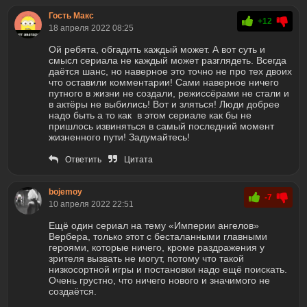
Гость Макс
+12
18 апреля 2022 08:25
Ой ребята, обгадить каждый может. А вот суть и
смысл сериала не каждый может разглядеть. Всегда
даётся шанс, но наверное это точно не про тех двоих
что оставили комментарии! Сами наверное ничего
путного в жизни не создали, режиссёрами не стали и
в актёры не выбились! Вот и зляться! Люди добрее
надо быть а то как в этом сериале как бы не
пришлось извиняться в самый последний момент
жизненного пути! Задумайтесь!
Ответить
Цитата
bojemoy
-7
10 апреля 2022 22:51
Ещё один сериал на тему «Империи ангелов»
Вербера, только этот с бесталанными главными
героями, которые ничего, кроме раздражения у
зрителя вызвать не могут, потому что такой
низкосортной игры и постановки надо ещё поискать.
Очень грустно, что ничего нового и значимого не
создаётся.