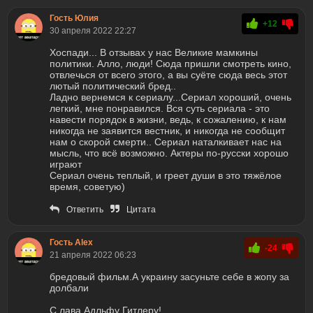
Гость Юлия
+12
30 апреля 2022 22:27
Хоспади... В отзывах у нас Великие мамкины
политики. Алло, люди! Сюда пришли смотреть кино,
отвлечься от всего этого, а вы суёте сюда весь этот
лютый политический бред..
Ладно вернемся к сериалу...Сериал хороший, очень
легкий, мне понравился. Вся суть сериала - это
навести порядок в жизни, ведь, к сожалению, к нам
никогда не заявится вестник, и никогда не сообщит
нам о скорой смерти.. Сериал наталкивает нас на
мысль, что всё возможно. Актеры по-русски хорошо
играют
Сериал очень теплый, и греет души в это тяжёлое
время, советую)
Ответить
Цитата
Гость Alex
-24
21 апреля 2022 06:23
бредовый фильм.А украину засуньте себе в жопу за
долбали
С лава Адльфу Гитлеру!