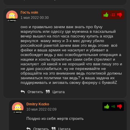
Гость voin
-11
1 мая 2022 00:30
оно и правильно зачем вам знать про бучу
мариуполь или одессу где мужчина в пасхальный
вечер вышел на пол часа пасочку купить а когда
вернулся маму жену и 3-х мес дочку убило
российской ракетой.зачем вам это ведь этоже всё
фейки и ваша армия не насилует и убивает а
освобождет ведь у вас освободительная операция а
нацики и хохлы проклятые сами себя стреляют и
насилуют .ой какой я не хороший что вам пишу это и
не даю расслабиться. ну не переживайте не
обращайте на это внимание ведь политикой должны
заниматься политики так ведь? а ваша задача их
поддерживать и зиговать свому фюреру с буквойZ
Ответить
Цитата
Dmitry Kozko
+6
10 мая 2022 02:09
Поздно из себя жертв строить
Ответить
Цитата