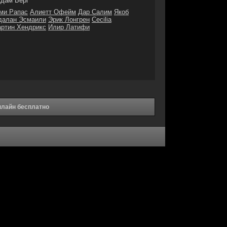
дам Берг
ми Рапас
Алиетт Офейм
Дар Салим
Якоб
далан Эсмаили
Эрик Лонгрен
Cecilia
ртин Хендрикс
Илир Латифи
нлайн бесплатно