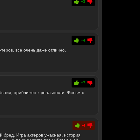
+3
+4
теров, все очень даже отлично,
+7
ытия, приближен к реальности. Фильм о
-4
 бред. Игра актеров ужасная, история