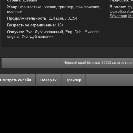
Страна:
Швеция
Режиссёр:
А
Жанр:
фантастика, боевик, триллер, приключения,
В ролях:
Ну
военный
Офтебро
Ар
Säverman
Ма
Продолжительность:
114 мин. / 01:54
Возрастное ограничение:
16+
Озвучка:
Рус. Дублированный, Eng. Dub., Swedish
original, Укр. Дубльований
Чёрный краб (фильм 2022) смотреть о
Смотреть онлайн
Плеер #2
Трейлер