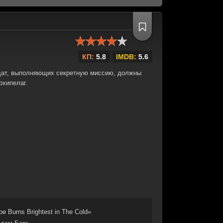
КП:
5.8
IMDB:
5.6
дат, выполняющих секретную миссию, должны
рхипелаг.
e Burns Brightest in The Cold»