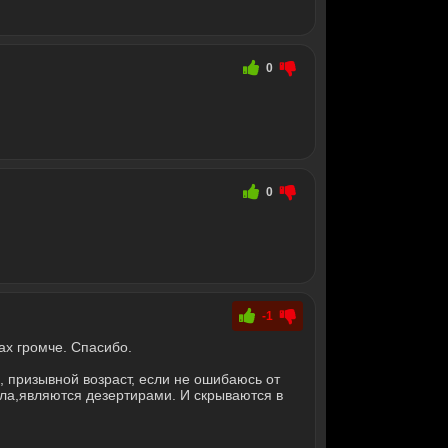
0
0
-1
ах громче. Спасибо.
 призывной возраст, если не ошибаюсь от
ола,являются дезертирами. И скрываются в