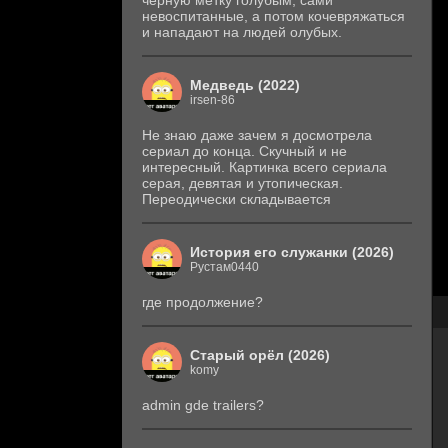
черную метку голубым, сами
невоспитанные, а потом кочевряжаться
и нападают на людей олубых.
Медведь (2022)
irsen-86
Не знаю даже зачем я досмотрела
сериал до конца. Скучный и не
интересный. Картинка всего сериала
серая, девятая и утопическая.
Переодически складывается
История его служанки (2026)
Рустам0440
где продолжение?
Старый орёл (2026)
komy
admin gde trailers?