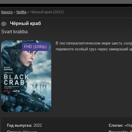
Киного
»
Netflix
» Чёрный краб (2022)
Чёрный краб
Svart krabba
В постапокалиптическом мире шесть сол
FHD (1080p)
перевезти особый груз через замерзший а
Год выпуска:
2022
Слоган:
«Hop