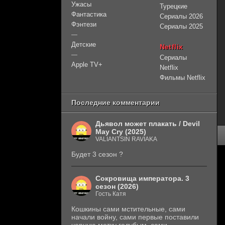
Ужасы
Турецкие
Фантастика
Сериалы 2026
Фэнтези
Сериалы 2025
—
Детские
Netflix
—
Сериалы
Apple TV+
Netflix
Фильмы Netflix
Последние комментарии
Дьявол может плакать / Devil
May Cry (2025)
VALIANTSIN RAVIAKA
Будет 3 сезон ?
Сокровища императора. 3
сезон (2026)
Гость Катя
Кошкины сами мстительные, сами
начали войну, сами первые поставили