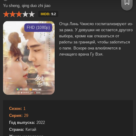
Yu sheng, qing duo zhi jiao
IMDB:
9.2
Отца Линь Чжисяо госпитализируют из-
FHD (1080p)
за рака. У девушки не остается другого
выбора, кроме как отказаться от
работы за границей, чтобы заботиться
о папе. Вскоре она влюбляется в
лечащего врача Гу Вэя.
Сезон:
1
Серия:
29
Год выпуска:
2022
Страна:
Китай