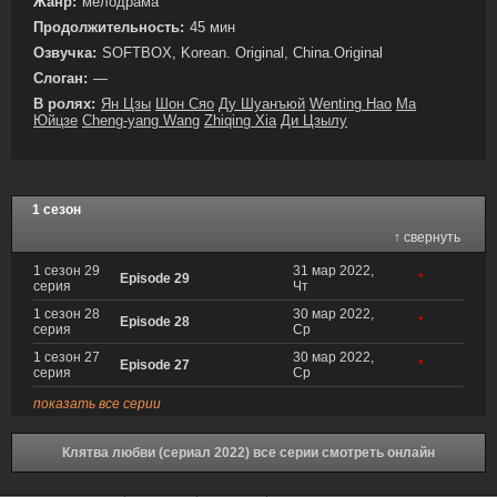
Жанр:
мелодрама
Продолжительность:
45 мин
Озвучка:
SOFTBOX, Korean. Original, China.Original
Слоган:
—
В ролях:
Ян Цзы
Шон Сяо
Ду Шуанъюй
Wenting Hao
Ма
Юйцзе
Cheng-yang Wang
Zhiqing Xia
Ди Цзылу
1 сезон
↑ свернуть
1 сезон 29
31 мар 2022,
Episode 29
*
серия
Чт
1 сезон 28
30 мар 2022,
Episode 28
*
серия
Ср
1 сезон 27
30 мар 2022,
Episode 27
*
серия
Ср
показать все серии
Клятва любви (сериал 2022) все серии смотреть онлайн