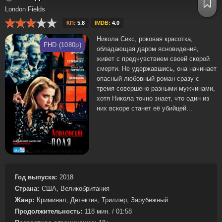
London Fields
КП:
5.8
IMDB:
4.0
Никола Сикс, роковая красотка,
FHD (1080p)
обладающая даром ясновидения,
живет с предчувствием своей скорой
смерти. Не удержавшись, она начинает
опасный любовный роман сразу с
тремя совершено разными мужчинами,
хотя Никола точно знает, что один из
них вскоре станет её убийцей...
Год выпуска:
2018
Страна:
США, Великобритания
Жанр:
Криминал, Детектив, Триллер, Зарубежный
Продолжительность:
118 мин. / 01:58