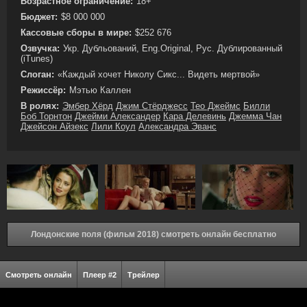
Возрастное ограничение:
18+
Бюджет:
$8 000 000
Кассовые сборы в мире:
$252 676
Озвучка:
Укр. Дубльований, Eng.Original, Рус. Дублированный
(iTunes)
Слоган:
«Каждый хочет Николу Сикс... Видеть мертвой»
Режиссёр:
Мэтью Каллен
В ролях:
Эмбер Хёрд
Джим Стёрджесс
Тео Джеймс
Билли
Боб Торнтон
Джейми Александер
Кара Делевинь
Джемма Чан
Джейсон Айзекс
Лили Коул
Александра Эванс
Лондонские поля (фильм 2018) смотреть онлайн бесплатно
Смотреть онлайн
Плеер #2
Трейлер