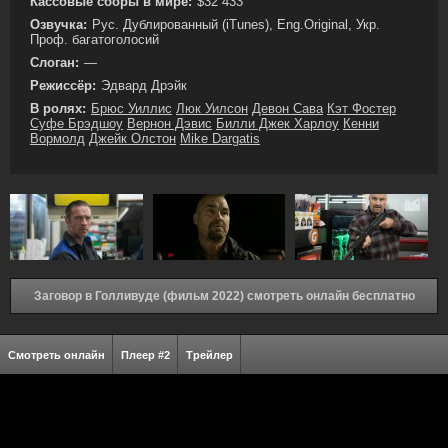
Кассовые сборы в мире:
$32 433
Озвучка:
Рус. Дублированный (iTunes), Eng.Original, Укр.
Проф. багатоголосий
Слоган:
—
Режиссёр:
Эдвард Дрэйк
В ролях:
Брюс Уиллис
Люк Уилсон
Девон Сава
Кэт Фостер
Суфе Брэдшоу
Вернон Дэвис
Билли Джек Харлоу
Кенни
Вормолд
Джейк Олстон
Mike Dargatis
Заговор в Голливуде (фильм 2022) смотреть онлайн бесплатно
Смотреть онлайн
Плеер #2
Трейлер