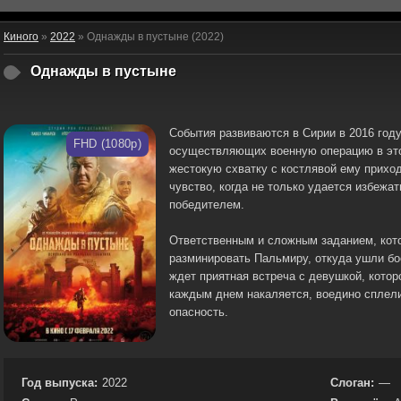
Киного
»
2022
» Однажды в пустыне (2022)
Однажды в пустыне
События развиваются в Сирии в 2016 году
FHD (1080p)
осуществляющих военную операцию в этой
жестокую схватку с костлявой ему прихо
чувство, когда не только удается избежат
победителем.
Ответственным и сложным заданием, кот
разминировать Пальмиру, откуда ушли бо
ждет приятная встреча с девушкой, котор
каждым днем накаляется, воедино сплели
опасность.
Год выпуска:
2022
Слоган:
—