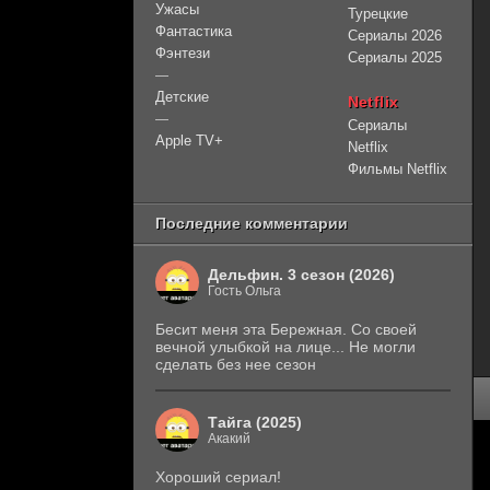
Ужасы
Турецкие
Фантастика
Сериалы 2026
Фэнтези
Сериалы 2025
—
Детские
Netflix
—
Сериалы
Apple TV+
Netflix
Фильмы Netflix
Последние комментарии
Дельфин. 3 сезон (2026)
Гость Ольга
Бесит меня эта Бережная. Со своей
вечной улыбкой на лице... Не могли
сделать без нее сезон
Тайга (2025)
Акакий
Хороший сериал!