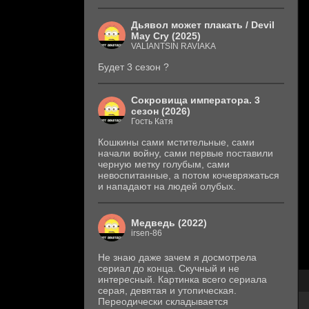
Дьявол может плакать / Devil
May Cry (2025)
VALIANTSIN RAVIAKA
Будет 3 сезон ?
Сокровища императора. 3
сезон (2026)
Гость Катя
Кошкины сами мстительные, сами
начали войну, сами первые поставили
черную метку голубым, сами
невоспитанные, а потом кочевряжаться
и нападают на людей олубых.
Медведь (2022)
irsen-86
Не знаю даже зачем я досмотрела
сериал до конца. Скучный и не
интересный. Картинка всего сериала
серая, девятая и утопическая.
Переодически складывается