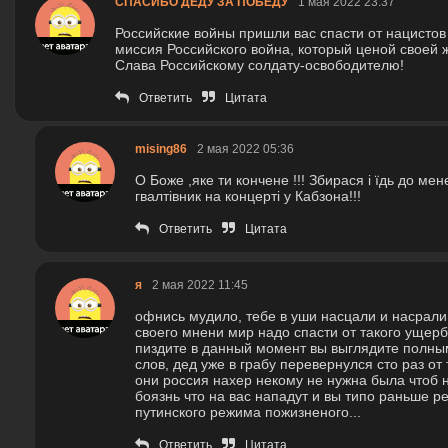
СПАСИБО ДЕДУ ЗА ПОБЕДУ
1 мая 2022 23:37
Российские войны пришли вас спасти от нацисто
миссия Российского война, который ценой своей ж
Слава Российскому солдату-освободителю!
Ответить
Цитата
mising86
2 мая 2022 05:36
О Боже ,яке ти кончене !!! Збирася і їдь до мен
гвалтівник на концерті у Кабзона!!!
Ответить
Цитата
я
2 мая 2022 11:45
офнись мудило, тебе в уши насцали и насрали
своего мнени мир надо спасти от такого ущерба
пиздите в данный момент вы выглядите полным
слов, дед уже в грабу перевернулся сто раз от
они россия нахер некому не нужна была чтоб н
боязнь что на вас нападут и вы типо раньше ре
путинского режима пожизненого...
Ответить
Цитата