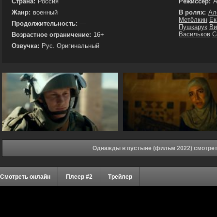
Страна:
Россия
Режиссёр:
А
Жанр:
военный
В ролях:
Ал
Метёлкин
Ек
Продолжительность:
—
Пушкарук
Ви
Васильков
С
Возрастное ограничение:
16+
Озвучка:
Рус. Оригинальный
Однажды в пустыне (фильм 2022) смотрет
Смотреть онлайн
Плеер #2
Трейлер