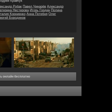
ндрей Кравчук
ександр Робак
Павел Чинарёв
Александр
атерина Нестерова
Игорь Гордин
Полина
талия Корниенко
Анна Потебня
Олег
ергей Бородинов
ь онлайн бесплатно