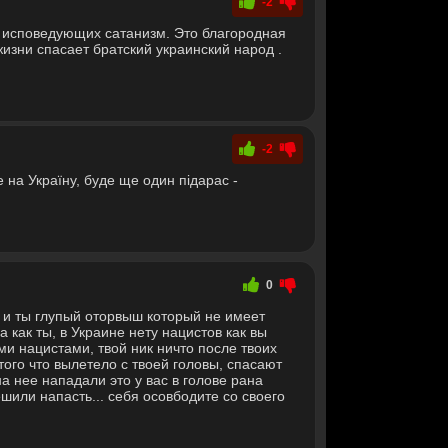
-2
в исповедующих сатанизм. Это благородная
изни спасает братский украинский народ .
-2
е на Україну, буде ще один підарас -
0
 и ты глупый оторвыш который не имеет
 как ты, в Украине нету нацистов как вы
и нацистами, твой ник ничто после твоих
 того что вылетело с твоей головы, спасают
а нее нападали это у вас в голове рана
шили напасть... себя осовбодите со своего