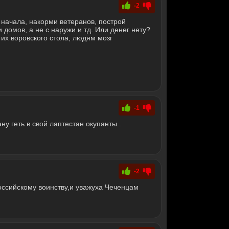
-2
 начала, накорми ветеранов, построй
домов, а не с наружи и тд. Или денег нету?
с их воровского стола, людям мозг
-1
ну геть в свой лаптестан окупанты..
-2
оссийскому воинству,и уважуха Чеченцам