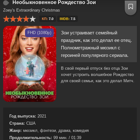
Необыкновенное Рождество Зои
Zoey's Extraordinary Christmas
КП:
7.0
IMDB:
7.5
Зои устраивает семейный
FHD (1080p)
праздник, как это делал ее отец.
Полнометражный мюзикл с
героиней популярного сериала.
В свой первый отпуск без отца Зои
хочет устроить волшебное Рождество
для своей семьи, как это делал Митч.
Год выпуска:
2021
Страна:
США
Жанр:
мюзикл, фэнтези, драма, комедия
Продолжительность:
99 мин. / 01:39