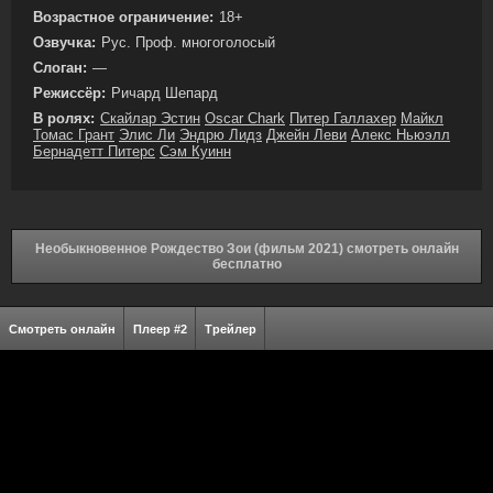
Возрастное ограничение:
18+
Озвучка:
Рус. Проф. многоголосый
Слоган:
—
Режиссёр:
Ричард Шепард
В ролях:
Скайлар Эстин
Oscar Chark
Питер Галлахер
Майкл
Томас Грант
Элис Ли
Эндрю Лидз
Джейн Леви
Алекс Ньюэлл
Бернадетт Питерс
Сэм Куинн
Необыкновенное Рождество Зои (фильм 2021) смотреть онлайн
бесплатно
Смотреть онлайн
Плеер #2
Трейлер