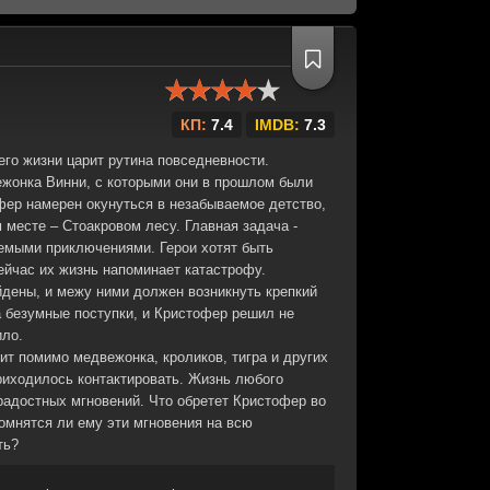
КП:
7.4
IMDB:
7.3
его жизни царит рутина повседневности.
жонка Винни, с которыми они в прошлом были
ер намерен окунуться в незабываемое детство,
месте – Стоакровом лесу. Главная задача -
емыми приключениями. Герои хотят быть
йчас их жизнь напоминает катастрофу.
дены, и межу ними должен возникнуть крепкий
а безумные поступки, и Кристофер решил не
ило.
ит помимо медвежонка, кроликов, тигра и других
риходилось контактировать. Жизнь любого
радостных мгновений. Что обретет Кристофер во
омнятся ли ему эти мгновения на всю
ть?