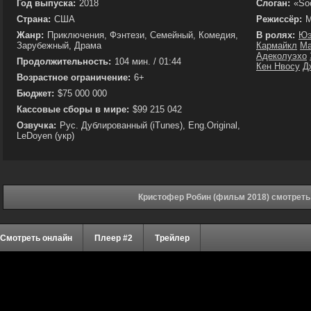
Год выпуска:
2018
Слоган:
«Soo
Страна:
США
Режиссёр:
М
Жанр:
Приключения, Фэнтези, Семейный, Комедия,
В ролях:
Юэ
Зарубежный, Драма
Кармайкл
Ма
Адеколуэхо
Продолжительность:
104 мин. / 01:44
Кен Нвосу
Д
Возрастное ограничение:
6+
Бюджет:
$75 000 000
Кассовые сборы в мире:
$99 215 042
Озвучка:
Рус. Дублированный (iTunes), Eng.Original,
LeDoyen (укр)
Кристофер Робин (фильм 2018) смотреть
Смотреть онлайн
Плеер #2
Трейлер