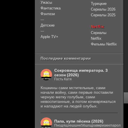
Ужасы
Турецкие
Фантастика
Сериалы 2026
Фэнтези
Сериалы 2025
—
Детские
Netflix
—
Сериалы
Apple TV+
Netflix
Фильмы Netflix
Последние комментарии
Сокровища императора. 3
сезон (2026)
Гость Катя
Кошкины сами мстительные, сами
начали войну, сами первые поставили
черную метку голубым, сами
невоспитанные, а потом кочевряжаться
и нападают на людей олубых.
Папа, купи пёсика (2026)
Пнодлщзешшне56шгщравмриакнгпарол