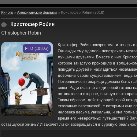
Киного
»
Американские фильмы
» Кристофер Робин (2018)
Кристофер Робин
Christopher Robin
Кристофер Робин повзрослел, и теперь в 
FHD (1080p)
Однажды ему удалось повстречать медве
лучшими друзьями. Вместе с ним Кристоф
которое зачастую проходило в волшебном 
повидать друзей и насладиться незабыва
довольны своим существованием, ведь се
Потерявшиеся товарищи должны быть най
союз. Ради счастья люди порой готовы н
оставаться в стороне, вникнув в это прав
Таким образом, действующий герой наход
сказочных персонажей, с которыми ему п
человека весьма уникальна, и она полна 
время его невероятных путешествий? Зап
оставшуюся жизнь? И захочет ли он возвращаться в суровую реальнос