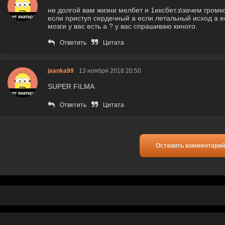
не долгой вам жизни мелбет и 1иксбет.з\зачем громк
если приступ сердечный а если летальный исход а ес
мозги у вас есть а ? у вас спрашиваю киного.
Ответить
Цитата
jaanka99
13 ноября 2018 20:50
SUPER FILMA
Ответить
Цитата
Оставить комментарий