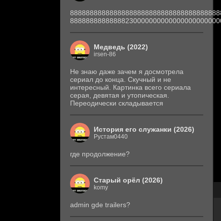
88888888888888888888888888888888888888
88888888888888230000000000000000000000
Медведь (2022)
irsen-86
Не знаю даже зачем я досмотрела
сериал до конца. Скучный и не
интересный. Картинка всего сериала
серая, девятая и утопическая.
Переодически складывается
История его служанки (2026)
Рустам0440
где продолжение?
Старый орёл (2026)
komy
admin gde trailers?