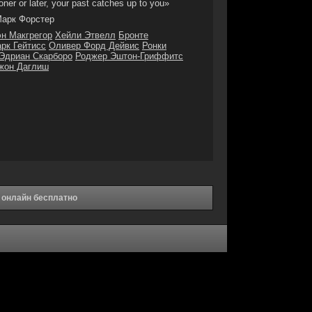
ner or later, your past catches up to you»
арк Форстер
н Макгрегор
Хейли Этвелл
Бронте
рк Гейтисс
Оливер Форд Дейвис
Ронки
Эдриан Скарборо
Роджер Эштон-Гриффитс
жон Даглиш
 онлайн бесплатно