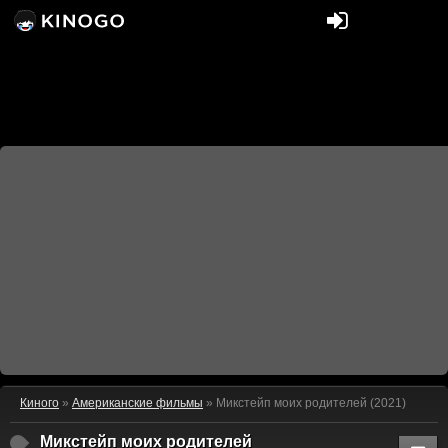
Киного
»
Американские фильмы
» Микстейп моих родителей (2021)
Микстейп моих родителей