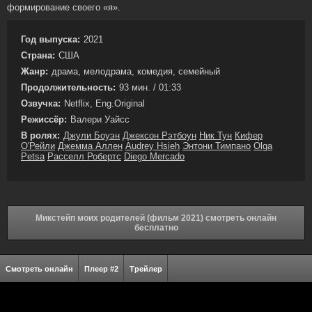
формирование своего «я».
Год выпуска:
2021
Страна:
США
Жанр:
драма, мелодрама, комедия, семейный
Продолжительность:
93 мин. / 01:33
Озвучка:
Netflix, Eng.Original
Режиссёр:
Валери Уайсс
В ролях:
Джули Боуэн
Джексон Рэтбоун
Ник Тун
Кифер
О'Рейли
Джемма Аллен
Audrey Hsieh
Энтони Тимпано
Olga
Petsa
Расселл Робертс
Diego Mercado
Микстейп моих родителей (фильм 2021) смотреть онлайн
бесплатно
Смотреть онлайн
Плеер #2
Трейлер