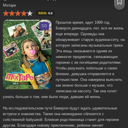
Mixtape
IMDB:
6.6
Прошлое время, идет 1999 год.
SD
Беверли двенадцать лет, вся ее жизнь
еще впереди. Однажды она
обнаруживает старую аудиокассету, на
которую записаны музыкальные треки.
Эта вещь оказывается одним из
немногих предметов, связывающих
героиню с ее погибшими родителями.
Чтобы разузнать побольше о своих
близких, девушка отправляется в
путешествие. Она намерена выяснить
как можно больше о музыке, что
записана на кассету. Так она хочет
узнать больше о том, кем были люди, давшие ей жизнь.
На исследовательском пути Беверли будут ждать удивительные
встречи и знакомства. Также она неожиданно сблизится с
собственной бабушкой. Близкая родственница станет для героини
другом. Благодаря новому приключению, ребенок начнет